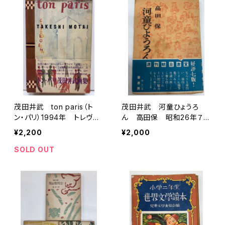
茂田井武 ton paris（ト
茂田井武 河童ひょうろ
ン・パリ）1994年 トレヴィ
ん 高田保 昭和26年７
ル刊
刷 要書房刊
¥2,200
¥2,000
SOLD OUT