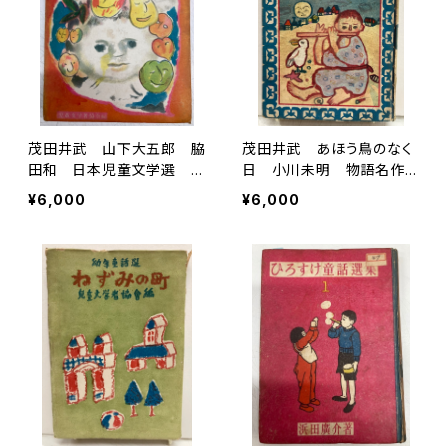
茂田井武 山下大五郎 脇
茂田井武 あほう鳥のなく
田和 日本児童文学選 年
日 小川未明 物語名作
刊第二集 児童文学者協会
選 昭和26年（1951） 初
¥6,000
¥6,000
編 昭和25年（1950） 初
版 カバーなし 泰光堂
版 函 元ビニ 櫻井書店