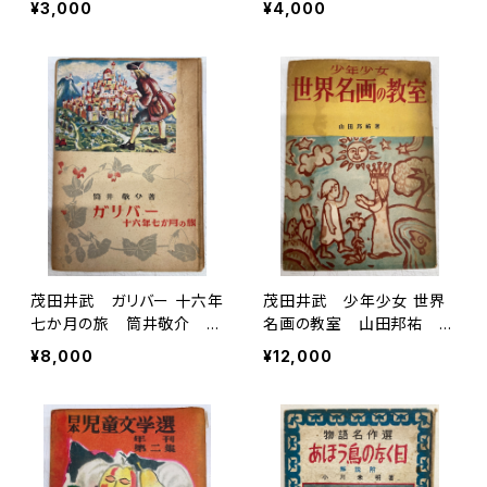
¥3,000
¥4,000
茂田井武 ガリバー 十六年
茂田井武 少年少女 世界
七か月の旅 筒井敬介 大
名画の教室 山田邦祐 昭
雅堂世界少年文学選集 昭
和26年（1951） 初版 研
¥8,000
¥12,000
和23年（1948） 大雅堂
究社