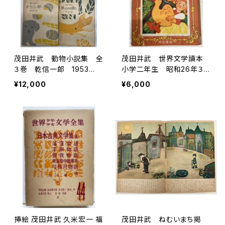
茂田井武 動物小説集 全
茂田井武 世界文学讀本
３巻 乾信一郎 1953
小学二年生 昭和26年３
年 初版 春秋社刊
刷 河出書房刊
¥12,000
¥6,000
挿絵 茂田井武 久米宏一 福
茂田井武 ねむいまち掲