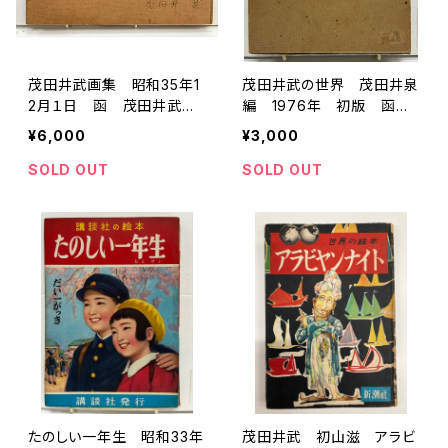
茂田井武画集 昭和35年1
茂田井武の世界 茂田井泉
2月１日 函 茂田井武画
編 1976年 初版 函
集刊行会
すばる書房
¥6,000
¥3,000
SOLD OUT
SOLD OUT
たのしい一年生 昭和33年
茂田井武 初山滋 アラビ