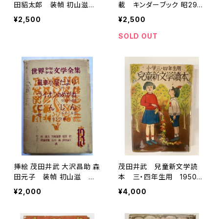
田貂太郎 装幀 初山滋
載 キンダーブック 昭29（1
世界少年少女文学全集44
954年） フレーベル館
¥2,500
¥2,500
日本編４ 1956年 創
元社
SOLD OUT
挿絵 茂田井武 大沢昌助 森
茂田井武 兒童新文学読
田元子 装幀 初山滋 世
本 三・四年生用 1950
界少年少女文学全集13 フ
年 初版 愛兒出版社刊
¥2,000
¥4,000
ランス編3 1953年 創元
社