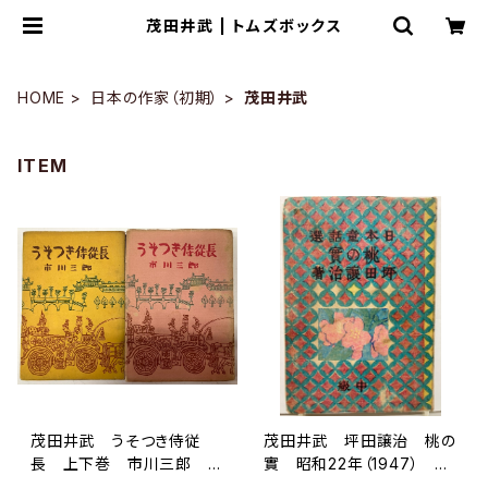
茂田井武 | トムズボックス
HOME
日本の作家（初期）
茂田井武
ITEM
茂田井武 うそつき侍従
茂田井武 坪田譲治 桃の
長 上下巻 市川三郎 昭
實 昭和22年（1947） 東
和29年 桃園書房刊
西社