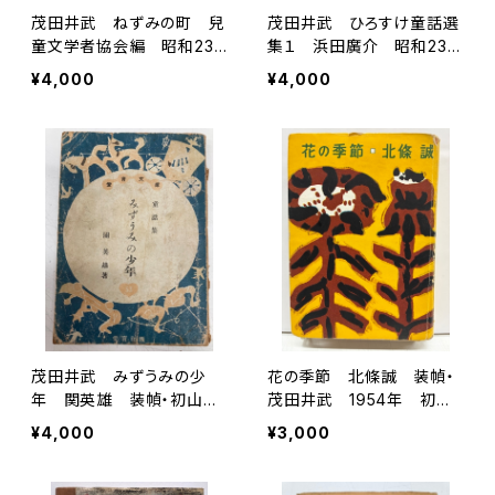
茂田井武 ねずみの町 兒
茂田井武 ひろすけ童話選
童文学者協会編 昭和23
集１ 浜田廣介 昭和23
年 川流堂書房刊
年 初版 大日本雄弁会講
¥4,000
¥4,000
談社刊
茂田井武 みずうみの少
花の季節 北條誠 装幀・
年 関英雄 装幀・初山
茂田井武 1954年 初
滋 昭和22年 愛育社刊
版 東京文藝社
¥4,000
¥3,000