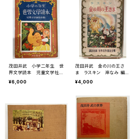
茂田井武 小学二年生 世
茂田井武 金の川の王さ
界文学読本 児童文学社協
ま ラスキン 岸なみ 編
会編 1950年初版の1951
著 1954年（昭29）初版
¥6,000
¥4,000
年３刷 河出書房
カバーコピー 講談社