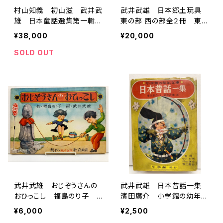
村山知義 初山滋 武井武
武井武雄 日本郷土玩具
雄 日本童話選集第一輯
東の部 西の部全２冊 東の
昭和２年２刷（1927） 丸善
部1930年再版 西の部193
¥38,000
¥20,000
株式会社刊
0年初版 函 地平社書房
SOLD OUT
武井武雄 おじぞうさんの
武井武雄 日本昔話一集
おひっこし 福島のり子
濱田廣介 小学館の幼年文
紙芝居 1960年（昭35）
庫 昭和32年 小学館刊
¥6,000
¥2,500
教育画劇刊