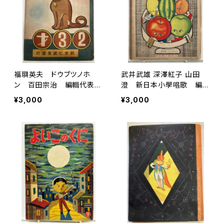
福璵英夫 ドウブツノホ
武井武雄 深澤紅子 山田
ン 百田宗治 編輯代表
澄 新日本小學唱歌 編輯
武井武雄 装幀 武井武
小松耕輔 成田為三 昭和
¥3,000
¥3,000
雄 昭和17年初版の昭和1
６年（1931） 東京宝文館
9年３刷 鈴木仁成堂