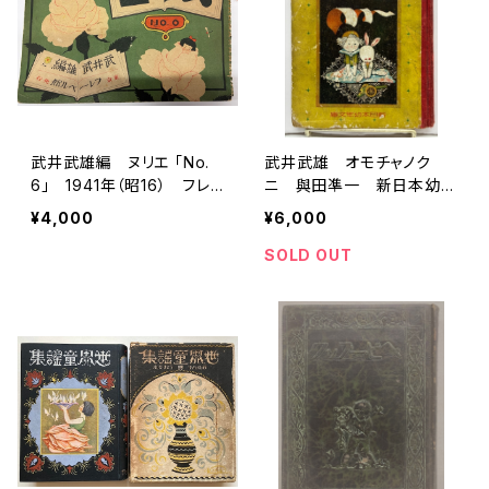
武井武雄編 ヌリエ 「No.
武井武雄 オモチャノク
6」 1941年（昭16） フレ
ニ 與田凖一 新日本幼年
ーベル館
文庫 昭和16年（1941）
¥4,000
¥6,000
帝国教育会出版部
SOLD OUT