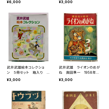
¥6,000
¥3,000
（1941） 編輯者 武井武
書店
雄 鈴木仁成堂
武井武雄絵本コレクショ
武井武雄 ライオンのめが
ン ５冊セット 箱入り 2
ね 與田準一 1958年
014年 フレーベル館
初版 大日本雄弁会講談社
¥3,000
¥3,000