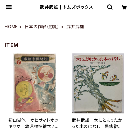
武井武雄 | トムズボックス
HOME
日本の作家（初期）
武井武雄
ITEM
初山滋他 オヒサマトオツ
武井武雄 木にとまりたか
キサマ 幼児標準繪本７
った木のはなし 黒柳徹
昭和15年初版の16年47刷
子 1985年 初版 岩崎