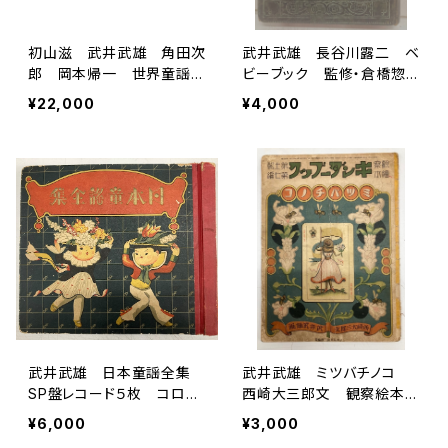
初山滋 武井武雄 角田次
武井武雄 長谷川露二 ベ
郎 岡本帰一 世界童謡
ビーブック 監修・倉橋惣
集 西条八十・水谷まさる
三 久慈直太郎 昭和８年
¥22,000
¥4,000
訳 模範家庭文庫 大正1
（1933）年初版の昭和12年
4年４刷 冨山房刊
十版 実業之日本社
武井武雄 日本童謡全集
武井武雄 ミツバチノコ
SP盤レコード５枚 コロン
西崎大三郎文 観察絵本キ
ビアレコード
ンダーブック第十一轉第７
¥6,000
¥3,000
編 昭和13年 日本玩具研