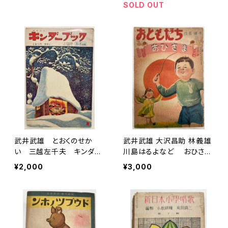
鑽會編纂
SOLD OUT
武井武雄 とおくのせか
武井武雄 大沢昌助 林義雄
い 三越左千夫 キンダー
川島はるよなど おひさ
ブック24集9編12号 フレ
ま おともだち成長絵本３
¥2,000
¥3,000
ーベル館
巻３号 昭和24年 企画
社