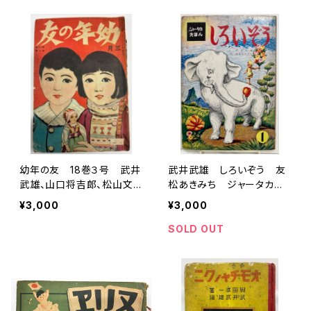
幼年の友 18巻３号 武井
武井武雄 しろいぞう 友
武雄、山口将吉郎、松山文
松あきみち ジャータカえ
雄など 大正15年 実業之
ほん１ 1959年？ 鈴木学
¥3,000
¥3,000
日本社
術財団
SOLD OUT