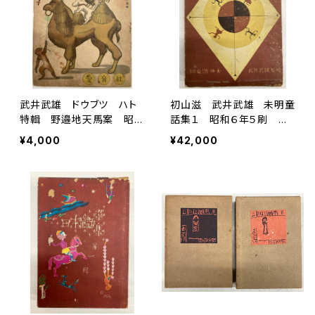
武井武雄 ドウブツ ハト
初山滋 武井武雄 未明童
特輯 野邉地天馬案 昭和
話集１ 昭和６年５刷
22年（1947） 愛育社
函 丸善刊
¥4,000
¥42,000