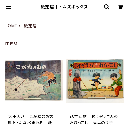
紙芝居 | トムズボックス
HOME
紙芝居
ITEM
太田大八 こがねのおの
武井武雄 おじぞうさんの
脚色・たなべまもる 紙芝
おひっこし 福島のり子
居 1984年 NHKサービ
紙芝居 1960年（昭35）