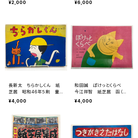
¥2,000
¥6,000
スセンター刊
教育画劇刊
長新太 ちらかしくん 紙
和田誠 ぽけっとくらべ
芝居 昭和46年５刷 童
今江祥智 紙芝居 函（タ
心社刊
トウ）なし 昭和42年 教
¥4,000
¥4,000
育画劇刊