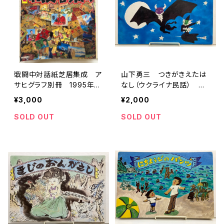
戦闘中対話紙芝居集成 ア
山下勇三 つきがきえたは
サヒグラフ別冊 1995年
なし（ウクライナ民話） 脚
朝日新聞社
色・伊藤海彦 紙芝居 19
¥3,000
¥2,000
84年 函 NHKサービス
センター刊
SOLD OUT
SOLD OUT