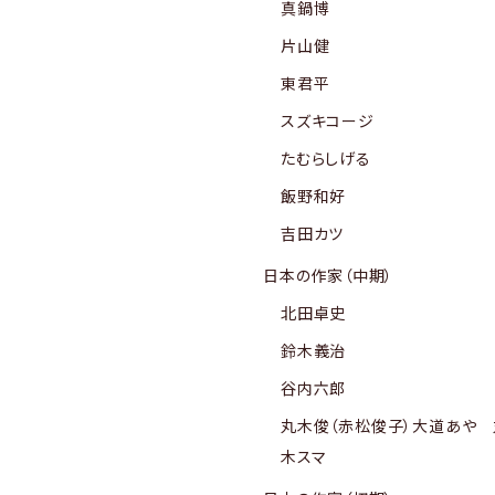
真鍋博
片山健
東君平
スズキコージ
たむらしげる
飯野和好
吉田カツ
日本の作家（中期）
北田卓史
鈴木義治
谷内六郎
丸木俊（赤松俊子）大道あや 
木スマ