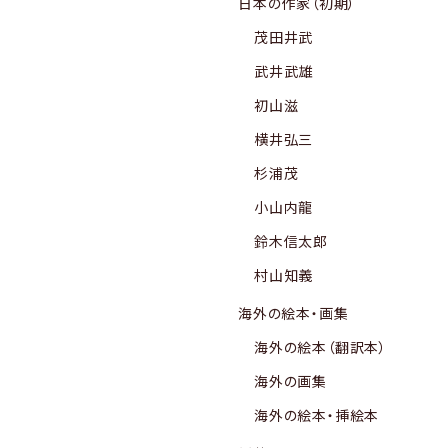
日本の作家（初期）
茂田井武
武井武雄
初山滋
横井弘三
杉浦茂
小山内龍
鈴木信太郎
村山知義
海外の絵本・画集
海外の絵本（翻訳本）
海外の画集
海外の絵本・挿絵本