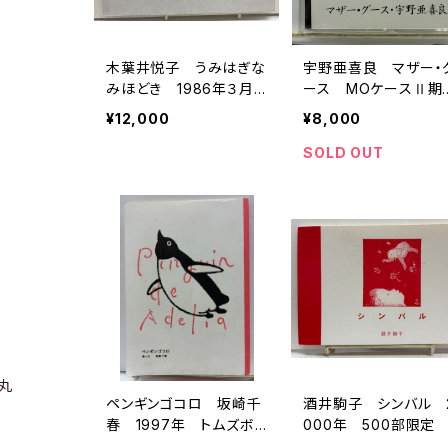
木葉井悦子 うみはぎな
宇野亜喜良 マザー・
みほどき 1986年３月2
ース MOケースⅡ期
9日-1987年４月17日
o.7 限定200の130
¥12,000
¥8,000
限定111部 64/111 199
番 1996年 トムズ
3年 トムズボックス
クス
SOLD OUT
丸
ペンギンゴコロ 坂崎千
酒井駒子 シンバル 
春 1997年 トムズボッ
000年 500部限定
クス
ムズボックス