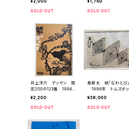
¥2,000
¥1,760
ボックス
SOLD OUT
SOLD OUT
井上洋介 デッサン 限
長新太 絵「なわとび
定200の123番 1994
1996年 トムズボ
年 トムズボックス
ス刊「なわとび」に掲
¥2,200
¥38,000
SOLD OUT
SOLD OUT