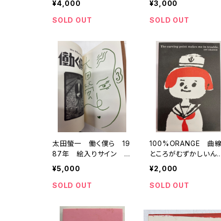
¥4,000
¥3,000
SOLD OUT
SOLD OUT
太田螢一 働く僕ら 19
100%ORANGE 曲
87年 絵入りサイン メ
ところがむずかしいん
リーさんの絵本No.7 メ
だ 2002年 限定80
¥5,000
¥2,000
リーウエルズ（トムズボッ
部 トムズボックス
クス）
SOLD OUT
SOLD OUT