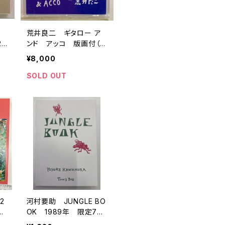
灯
荒井良二 ギタロー ア
0
ンド アッコ 版画付（サ
ム
イン） MO CASEシリー
¥8,000
ズ 1996年 トムズボッ
クス
SOLD OUT
2
河村要助 JUNGLE BO
ス
OK 1989年 限定798
部 メリーさんの絵本10