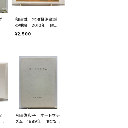
グ
和田誠 宮澤賢治童話
N
の挿絵 2010年 限定1
000部 トムズボックス
¥2,500
ボッ
2
合田佐和子 オートマチ
 ト
ズム 1989年 限定50
3部 トムズボックス