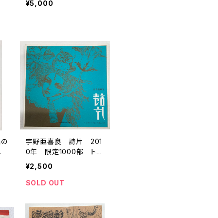
¥5,000
線の
宇野亜喜良 詩片 201
0年 限定1000部 トム
0
ズボックス
¥2,500
SOLD OUT