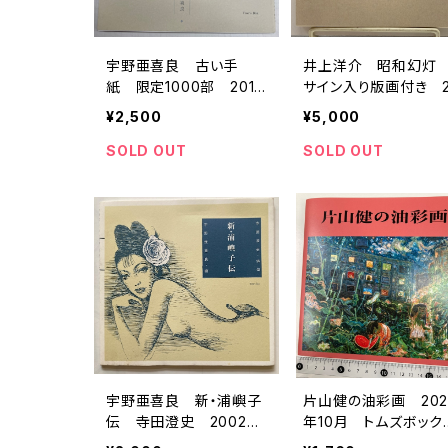
宇野亜喜良 古い手
井上洋介 昭和幻
紙 限定1000部 2012
サイン入り版画付き 2
年 トムズボックス
13年 限定230部 ト
¥2,500
¥5,000
ズボックス
SOLD OUT
SOLD OUT
宇野亜喜良 新・浦嶼子
片山健の油彩画 202
伝 寺田澄史 2002
年10月 トムズボック
年 限定400部 トムズ
刊