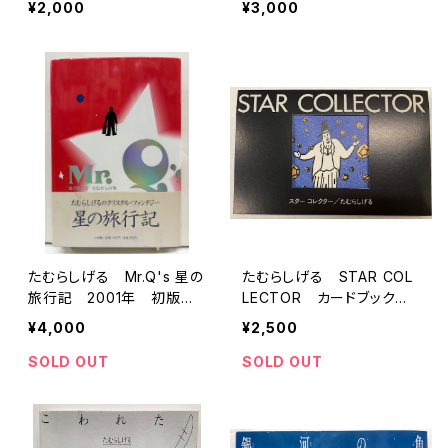
¥2,000
¥3,000
げる 1985年 初版 198
5年 潮出版社
たむらしげる Mr.Q's 星の
たむらしげる STAR COL
旅行記 2001年 初版
LECTOR カードブック 1
帯 小学館
987年 初版 架空社
¥4,000
¥2,500
SOLD OUT
SOLD OUT