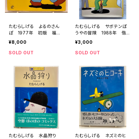
たむらしげる よるのさん
たむらしげる サボテンぼ
ぽ 1977年 初版 福音
うやの冒険 1988年 偕
館のペーパーバック絵本
成社
¥8,000
¥3,000
SOLD OUT
SOLD OUT
たむらしげる 水晶狩り
たむらしげる ネズミのヒ