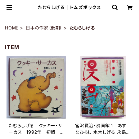
たむらしげる | トムズボックス
HOME
日本の作家（後期）
たむらしげる
ITEM
たむらしげる クッキー・サ
宮沢賢治・漫画館 1 あす
ーカス 1992年 初版
なひろし 水木しげる 永島
架空社
慎二 スズキコージ たむらし