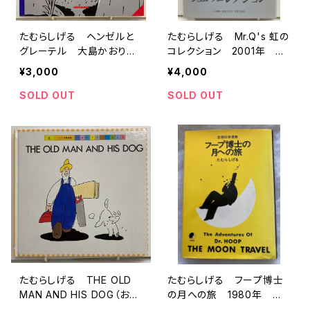
たむらしげる ヘンゼルと
たむらしげる Mr.Q's 虹の
グレーテル 大島かおり
コレクション 2001年 初
訳 1989年 初版 ミキ
版 帯 小学館
¥3,000
¥4,000
ハウス
SOLD OUT
SOLD OUT
たむらしげる THE OLD
たむらしげる フープ博士
MAN AND HIS DOG（おじ
の月への旅 1980年 青
いさんと いぬ） HAPPY T
林堂刊