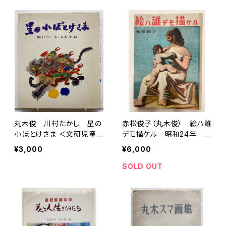
丸木俊 川村たかし 星の
赤松俊子（丸木俊） 絵ハ誰
小ぼとけさま ＜文研児童読
デモ描ケル 昭和24年 眞
書館＞ 1974年 初版
善美社
¥3,000
¥6,000
文研出版
SOLD OUT