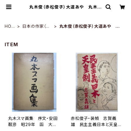
丸木俊（赤松俊子）大道あや 丸木ス
マ | トムズボックス
HOM
日本の作家（中
丸木俊（赤松俊子）大道あや 丸
E
期）
木スマ
ITEM
丸木スマ画集 序文・安田
赤松俊子・装幀 志賀義
靫彦 昭29年 函 大塔
雄 民主主義日本と天皇
書店
制 1946年（昭21） 新生