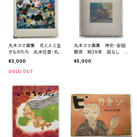
丸木スマ画集 花と人と生
丸木スマ画集 序文・安田
きものたち 丸木位里・丸
靫彦 昭29年 函なし
木俊 編 1984年 小学館
大塔書店
¥3,000
¥5,000
刊
SOLD OUT