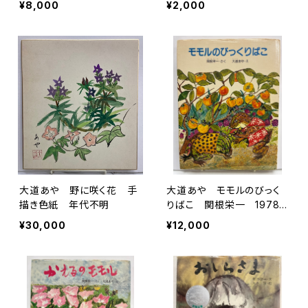
¥8,000
¥2,000
社
大道あや 野に咲く花 手
大道あや モモルのびっく
描き色紙 年代不明
りばこ 関根栄一 1978
年 初版 小峰書店
¥30,000
¥12,000