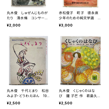
丸木俊 しゅぜんじものが
赤松俊子 町子 德永直
たり 清水脩 コンサート
少年のための純文学選 装
ブック23 1970年 世界
幀・里見勝蔵 昭和22年
¥2,000
¥3,000
出版社
初版 桜井書店
丸木俊 千代とまり 松谷
丸木俊 くじゃくのはな
みよ子・どうわえほん 197
び 鐘 子芒 作 君島久子
7年 初版 講談社
訳 1976年 初版の1985
¥2,500
¥2,500
年７刷 偕成社