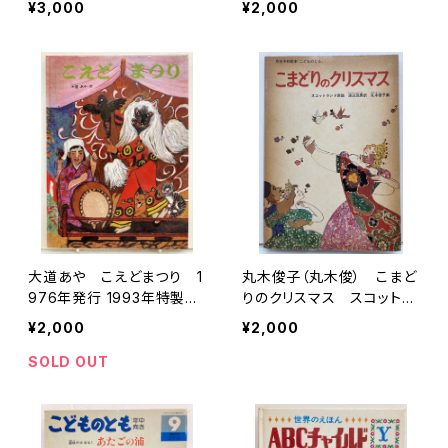
¥3,000
¥2,000
社
大道あや こえどまつり 1
丸木俊子（丸木俊） こまど
976年発行 1993年特製
りのクリスマス スコットラ
版 福音館書店
ンド民話 渡辺茂男 訳 こ
¥2,000
¥2,000
どものとも 絵本のたのし
みアリ 1960年初版の197
SOLD OUT
0年新版２刷 福音館書店