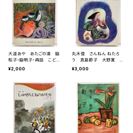
大道あや あたごの浦 脇
丸木俊 さんねん ねたろ
和子・脇明子・再話 こども
う 真島節子 大野寛 A
のとも年中向き66号 198
BCチャイルド 1972年３
¥2,000
¥3,000
4初版の1991年２刷 福音
版 世界出版社
館書店