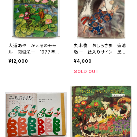
大道あや かえるのモモ
丸木俊 おしらさま 菊池
ル 関根栄一 1977年初
敬一 絵入りサイン 民話
版の1980年５刷 小峰書
えほん 1976年３刷 小
¥12,000
¥4,000
店
峰書店
SOLD OUT