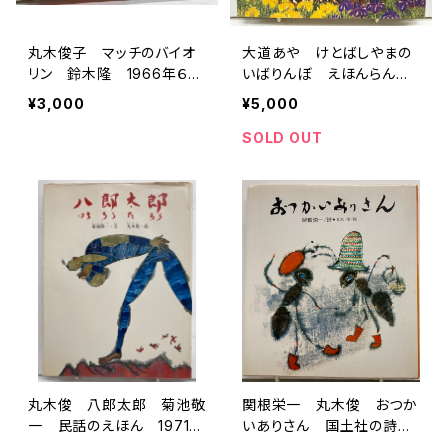
丸木俊子 マッチのバイオ
大道あや けとばしやまの
リン 鈴木隆 1966年６
いばりんぼ えほんらん
刷 理論社刊
ど 1980年 初版 小峰
¥3,000
¥5,000
書店
SOLD OUT
丸木俊 八郎太郎 菊池敬
関根栄一 丸木俊 おつか
一 民話のえほん 1971
いありさん 国土社の詩の
年 初版 小峰書店
本 1975年 初版 国土