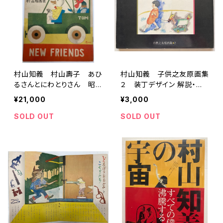
村山知義 村山壽子 あひ
村山知義 子供之友原画集
るさんとにわとりさん 昭
２ 装丁デザイン 解説・堀
和23年 ニューフレンド刊
内誠一 1986年 婦人之
¥21,000
¥3,000
友社
SOLD OUT
SOLD OUT