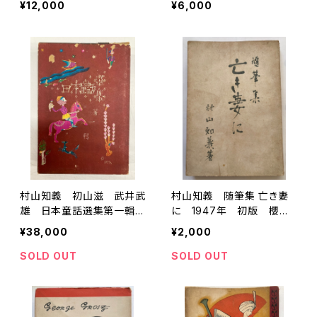
¥12,000
¥6,000
版 河出書房
村山知義 初山滋 武井武
村山知義 随筆集 亡き妻
雄 日本童話選集第一輯
に 1947年 初版 櫻井
昭和２年２刷（1927） 丸善
書店
¥38,000
¥2,000
株式会社刊
SOLD OUT
SOLD OUT