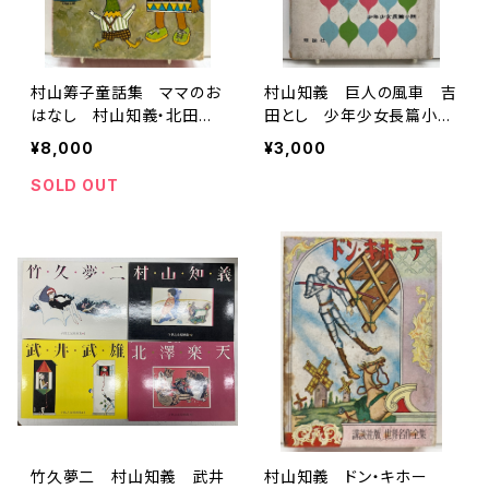
村山筹子童話集 ママのお
村山知義 巨人の風車 吉
はなし 村山知義・北田卓
田とし 少年少女長篇小
史・富永秀夫 1966年初版
説 1962年初版の1967年
¥8,000
¥3,000
の1967年３刷 函 童心
４刷 理論社
社
SOLD OUT
竹久夢二 村山知義 武井
村山知義 ドン・キホー