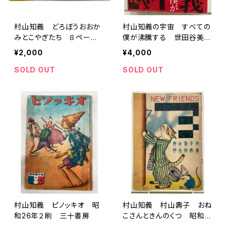
村山知義 どろぼうおおか
村山知義の宇宙 すべての
みとこやぎたち ８ペー
僕が沸騰する 世田谷美術
ジ チャイルドブック25巻1
館等 図録 2012年 読
¥2,000
¥4,000
0号 1961年 チャイルド
売新聞社
本社
SOLD OUT
SOLD OUT
村山知義 ピノッキオ 昭
村山知義 村山壽子 おね
和26年２刷 三十書房
こさんときんのくつ 昭和2
2年 ニューフレンド刊