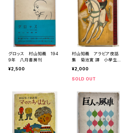
グロッス 村山知義 194
村山知義 アラビア夜話
9年 八月書房刊
集 菊池寛 譯 小學生全
集13巻 昭和３年 初版
¥2,500
¥2,000
文藝春秋社
SOLD OUT