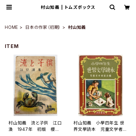
村山知義 | トムズボックス
HOME
日本の作家（初期）
村山知義
ITEM
村山知義 流と子供 江口
村山知義 小學四年生 世
渙 1947年 初版 櫻井
界文學読本 児童文学者協
書店
会編 1951年（昭21） 初