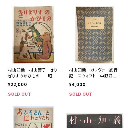
村山知義 村山籌子 きり
村山知義 ガリヴァー旅行
ぎりすのかひもの 昭和
記 スウィフト 中野好夫
21年 初版 教養社
訳 岩波少年文庫８ 1951
¥22,000
¥4,000
年 初版 岩波書店
SOLD OUT
SOLD OUT