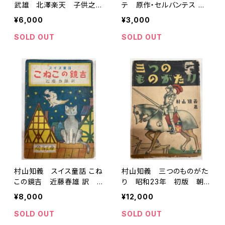
武雄 北澤楽天 子供之友
テ 原作・セルバンテス 那
原画集 全４巻 1986年
須辰造 世界名作全集36
¥6,000
¥3,000
函 婦人之友社
昭和27年再版（1952）
講談社
SOLD OUT
SOLD OUT
村山知義 スイス童話 こね
村山知義 三つのものがた
この鏡吉 近藤春雄 訳
り 昭和23年 初版 朝
昭和24年 初版 愛育社
日新聞社
¥8,000
¥12,000
SOLD OUT
SOLD OUT