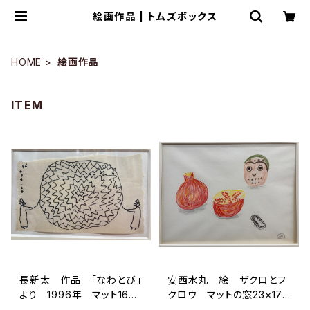
絵画作品 | トムズボックス
HOME
絵画作品
ITEM
長新太 作品 「なわとび」
安西水丸 絵 ザクロとフ
より 1996年 マット16×1
クロウ マットの窓23×17
0センチ インチ額付き
センチ 額八ツ切