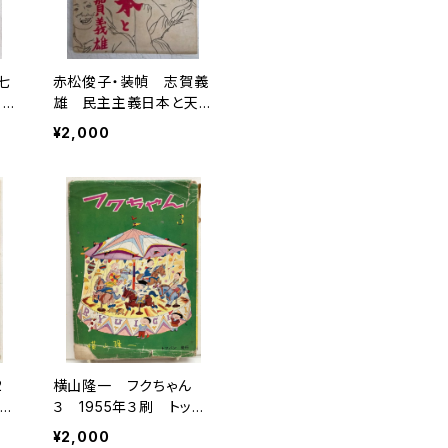
七
赤松俊子・装幀 志賀義
1
雄 民主主義日本と天皇
版
制 1946年（昭21） 新
¥2,000
生社
2
横山隆一 フクちゃん
）
３ 1955年３刷 トッパ
社
ン
¥2,000