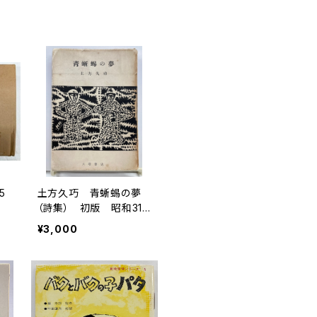
5
土方久巧 青蜥蜴の夢
（詩集） 初版 昭和31
年 大塔書店刊
¥3,000