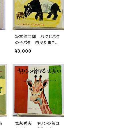
花
坂本健二郎 バクとバク
明
の子パタ 由良たまき
のばらチャン文庫16 文
¥3,000
庫通信あり 1960年代
半ば 日本勧業銀行
る
富永秀夫 キリンの首は