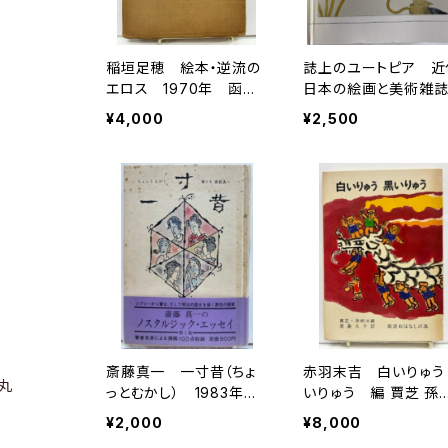
稲垣足穂 絵本・逆流の
誌上のユートピア 近
エロス 1970年 函
日本の絵画と美術雑誌
現代ブック社
89-1915 神奈川県
¥4,000
¥2,500
代美術館(編) 美術
絡協議会刊
斎藤真一 一寸昔（ちょ
赤羽末吉 白いりゅう
丸
っとむかし） 1983年
いりゅう 編 賈芝 孫
初版 青英舎
冰 君島久子 編 19
¥2,000
¥8,000
年 初版 函 岩波