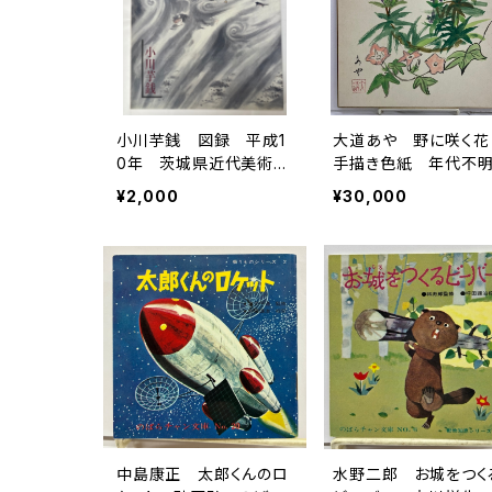
小川芋銭 図録 平成1
大道あや 野に咲く
0年 茨城県近代美術館
手描き色紙 年代不
刊
¥2,000
¥30,000
中島康正 太郎くんのロ
水野二郎 お城をつく