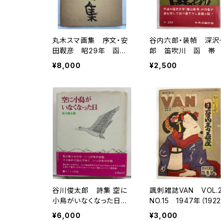
丸木スマ画集 序文・安
谷内六郎・装幀 深沢
田靫彦 昭29年 函
郎 笛吹川 函 帯 
大塔書店
958年（昭33） 初
¥8,000
¥2,500
中央公論社
谷川俊太郎 詩集 空に
諷刺雑誌VAN VOL.
小鳥がいなくなった日
NO.15 1947年（1922
挿画 南桂子 1974年
イヴニング・スアー
¥6,000
¥3,000