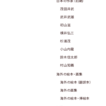
日本の作家（初期）
茂田井武
武井武雄
初山滋
横井弘三
杉浦茂
小山内龍
鈴木信太郎
村山知義
海外の絵本・画集
海外の絵本（翻訳本）
海外の画集
海外の絵本・挿絵本