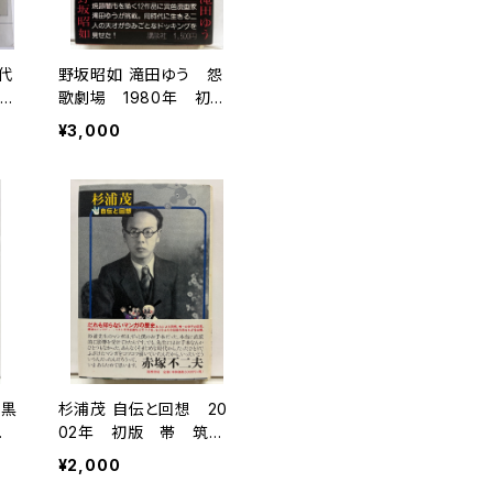
代
野坂昭如 滝田ゆう 怨
18
歌劇場 1980年 初
立近
版 帯 講談社
¥3,000
館連
 黒
杉浦茂 自伝と回想 20
剣
02年 初版 帯 筑摩
64
書房
¥2,000
書