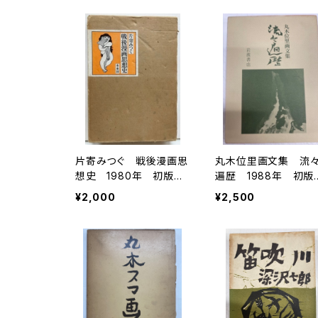
店
片寄みつぐ 戦後漫画思
丸木位里画文集 流
想史 1980年 初版
遍歴 1988年 初
函 未来社
岩波書店
¥2,000
¥2,500