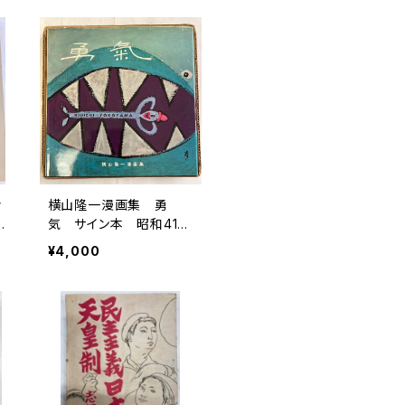
々
横山隆一漫画集 勇
版
気 サイン本 昭和41
年 日本YMCA同盟出
¥4,000
版部刊