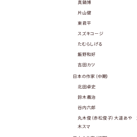
真鍋博
片山健
東君平
スズキコージ
たむらしげる
飯野和好
吉田カツ
日本の作家（中期）
北田卓史
鈴木義治
谷内六郎
丸木俊（赤松俊子）大道あや 
木スマ