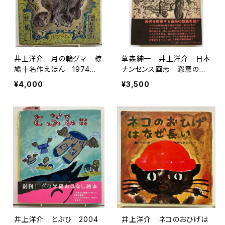
井上洋介 月の輪グマ 椋
草森紳一 井上洋介 日本
鳩十名作えほん 1974
ナンセンス画志 恣意の暴
年 初版 函 ポプラ社
逆 初版 1972年 大和
¥4,000
¥3,500
書房刊
井上洋介 とぶひ 2004
井上洋介 ネコのおひげは