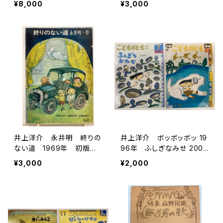
¥8,000
¥3,000
村松書館
井上洋介 永井明 終りの
井上洋介 ボッボッボッ 19
ない道 1969年 初版
96年 ふしぎなみせ 2000
函 理論社
年（年中向） こどものと
¥3,000
¥2,000
も 絵本のたのしみアリ
福音館書店