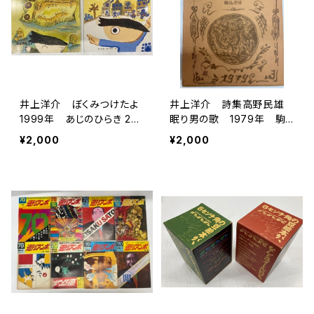
井上洋介 ぼくみつけたよ
井上洋介 詩集高野民雄
1999年 あじのひらき 20
眠り男の歌 1979年 駒
02年 こどものとも年少版
込書房
¥2,000
¥2,000
２冊セット 絵本のたのしみ
あり 福音館書店