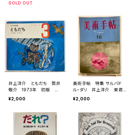
SOLD OUT
井上洋介 ともだち 筒井
美術手帖 特集 サルバド
敬介 1973年 初版 世
ル・ダリ 井上洋介 東君
界文化社
平 長新太など 1964年1
¥2,000
¥2,000
0月号 美術出版社