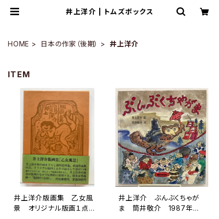
井上洋介 | トムズボックス
HOME
日本の作家（後期）
井上洋介
ITEM
井上洋介版画集 乙女風
井上洋介 ぶんぶくちゃが
景 オリジナル版画１点
ま 筒井敬介 1987年
付 1978年 初版 函
初版 ミキハウス