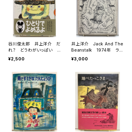
谷川俊太郎 井上洋介 だ
井上洋介 Jack And The
れ？ どうわがいっぱい 1
Beanstalk 1974年 ラボ
990年 初版 帯 講談社
教育センター
¥2,500
¥3,000