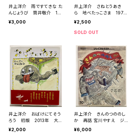
井上洋介 雨ですてきな た
井上洋介 さねとうあき
んじょうび 筒井敬介 19
ら 地べたっこさま 1972
83年４刷 カバー あかね
年 初版 理論社刊
¥3,000
¥2,500
書房刊
SOLD OUT
井上洋介 おばけにてそう
井上洋介 きんのつののし
ろう 初版 2013年 大日
か 再話 宮川やすえ ジョ
本図書刊
イフルえほん43 1977
¥2,000
¥6,000
年 文研出版