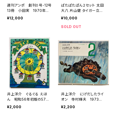
週刊アンポ 創刊０号-12号
ぱたぱたぽん２セット 太田
13冊 小田実 1970年
大八 片山健 タイガー立石
アンポ社
五味太郎 荒井良二 長新太
¥12,000
¥10,000
井上洋介 瀬川康男 佐々木
マキ スズキコージ 1995年
SOLD OUT
２版と1996年初版 福音
館書店
井上洋介 ぐるぐる えほ
井上洋介 にげだしたライ
ん 昭和56年初版の57年
オン 寺村輝夫 1973
２刷 フレーベル館
年 世界文化社
¥2,000
¥2,200