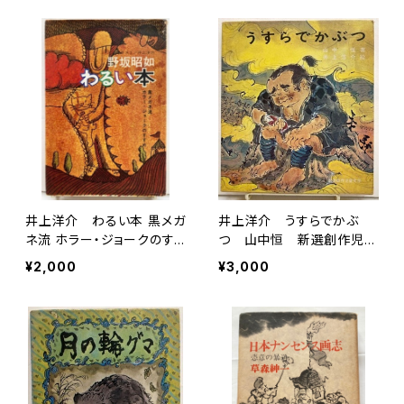
井上洋介 わるい本 黒メガ
井上洋介 うすらでかぶ
ネ流 ホラー・ジョークのす
つ 山中恒 新選創作児童
すめ 野坂昭如 1966
文学３ 1969年 初版
¥2,000
¥3,000
年 初版 芳賀書店
函 国土社