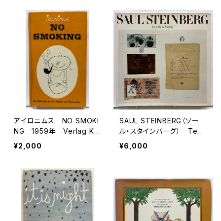
y Zaid of Push Pin Studi
版 プレスポップ（Presspo
o 1971年 初版 LITTL
p Gallery）
E BROWN
アイロニムス NO SMOKI
SAUL STEINBERG（ソー
NG 1959年 Verlag Kur
ル・スタインバーグ） Text
t Wedl
by Harold Rosenberg
¥2,000
¥6,000
1978年 ALFRED A. KNO
PF