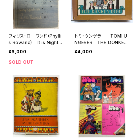
フィリス・ローワンド（Phylli
トミ・ウンゲラー TOMI U
s Rowand） It is Night
NGERER THE DONKEY
1953年 Harper & Row
RIDE JEAN B. SHOWAL
¥6,000
¥4,000
TER 1967年 初版 Do
ubleday & Company
SOLD OUT