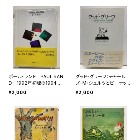
ポール・ランド PAUL RAN
グッド・グリーフ：チャール
D 1992年初版の1994年
ズ・M・シュルツとピーナッツ
２刷 トランスアート
の世界 リタ・グリムズリィ・
¥2,000
¥2,000
ジョンスン 越智道雄 監
訳 1991年 初版 帯 リ
ブロポート