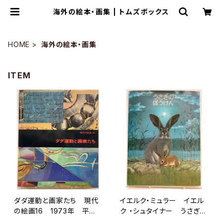
海外の絵本・画集 | トムズボックス
HOME
海外の絵本・画集
ITEM
ダダ運動と画家たち 現代
イエルク・ミュラー イエル
の絵画16 1973年 平凡
ク ・シュタイナー うさぎの
社
ぼうけん 佐々木元 訳 1