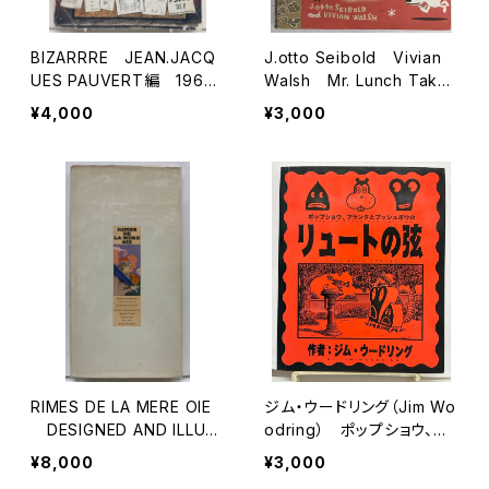
BIZARRRE JEAN.JACQ
J.otto Seibold Vivian
UES PAUVERT編 1964
Walsh Mr. Lunch Takes
年 BIZARRE36-37
a Plane Ride 1993年
¥4,000
¥3,000
初版 VIKING
RIMES DE LA MERE OIE
ジム・ウードリング（Jim Wo
DESIGNED AND ILLUS
odring） ポップショウ、フ
TRATED BY Seymour Ch
ランクとプッシュポウのリュ
¥8,000
¥3,000
wast,Milton Glaser, Barr
ートの弦 2005年 初