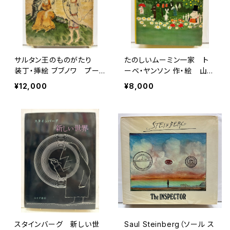
サルタン王のものがたり
たのしいムーミン一家 ト
装丁・挿絵 ブブノワ プー
ーベ・ヤンソン 作・絵 山室
シュキン 作 黒田辰男 訳
静 訳 1965年 初版
¥12,000
¥8,000
1948年 初版 大月書
函 講談社
店
スタインバーグ 新しい世
Saul Steinberg（ソール ス