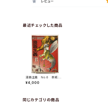
レビュー
最近チェックした商品
漫画主義 No.6 表紙:赤
瀬川原平 権藤晋/梶井純/
¥4,000
石子順造/菊地浅次郎/上野
昂志 1969年 「漫画主義」
編集委員会
同じカテゴリの商品