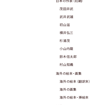
日本の作家（初期）
茂田井武
武井武雄
初山滋
横井弘三
杉浦茂
小山内龍
鈴木信太郎
村山知義
海外の絵本・画集
海外の絵本（翻訳本）
海外の画集
海外の絵本・挿絵本