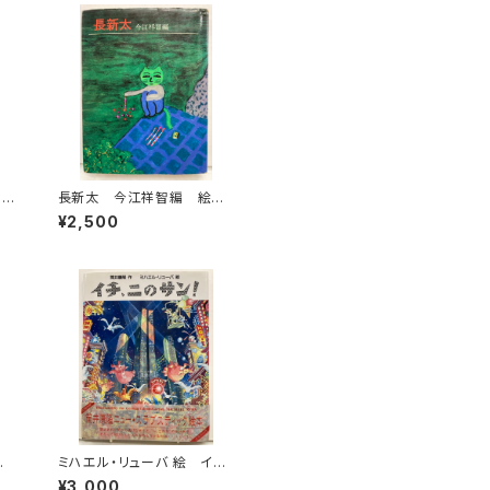
りの
長新太 今江祥智編 絵本
創
作家文庫 1977年 すばる
¥2,500
年
書房文庫
房
み
ミハエル・リューバ 絵 イチ、
1
ニのサン！ 筒井康隆 作 1
¥3,000