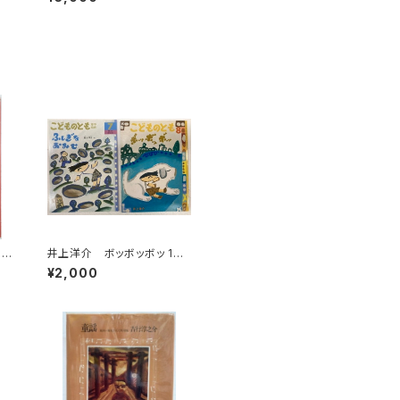
る
986年 初版 帯 河出書
房新社
n
井上洋介 ボッボッボッ 199
es
6年 ふしぎなみせ 2000年
¥2,000
3年
（年中向） こどものとも 絵
本のたのしみアリ 福音館書
店