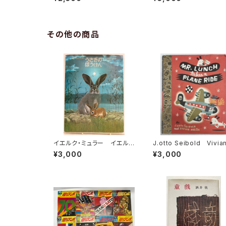
朝日新聞社
977年 初版 帯 すば
書房
その他の商品
イエルク・ミュラー イエルク
J.otto Seibold Vivia
・シュタイナー うさぎのぼう
Walsh Mr. Lunch Tak
¥3,000
¥3,000
けん 佐々木元 訳 1978
a Plane Ride 199
年 初版 すばる書房
初版 VIKING