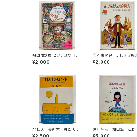
初回限定版 ヒグチユウコ シ
岩本康之亮 ふしぎなも
ール・ボックス サイン入
ものがたり 前川康男 
¥2,000
¥2,000
り 2018年 初版 グラフ
作どうわ絵本８ 1966
ィック社
函なし 初版 あかね書
北杜夫 長新太 月と10セ
湯村輝彦 和田誠 こよ
ント 1971年 初版 帯
のこよみ 詞・局 和田誠 
¥2,500
¥5,000