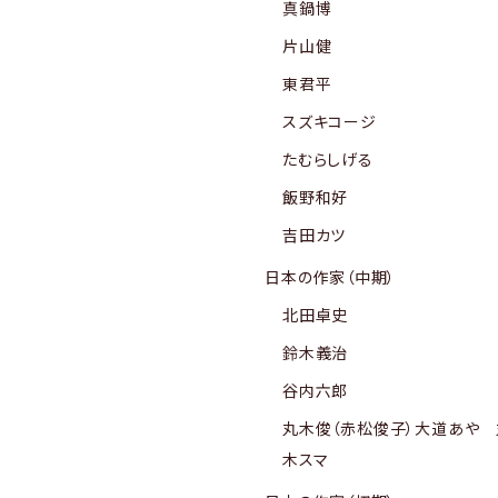
真鍋博
片山健
東君平
スズキコージ
たむらしげる
飯野和好
吉田カツ
日本の作家（中期）
北田卓史
鈴木義治
谷内六郎
丸木俊（赤松俊子）大道あや 
木スマ