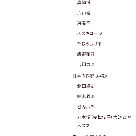
真鍋博
片山健
東君平
スズキコージ
たむらしげる
飯野和好
吉田カツ
日本の作家（中期）
北田卓史
鈴木義治
谷内六郎
丸木俊（赤松俊子）大道あや 
木スマ