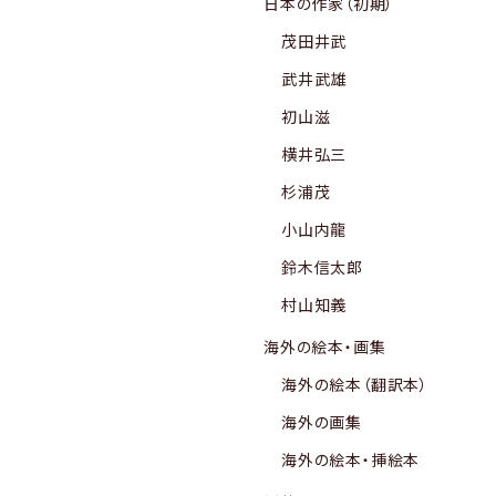
日本の作家（初期）
茂田井武
武井武雄
初山滋
横井弘三
杉浦茂
小山内龍
鈴木信太郎
村山知義
海外の絵本・画集
海外の絵本（翻訳本）
海外の画集
海外の絵本・挿絵本