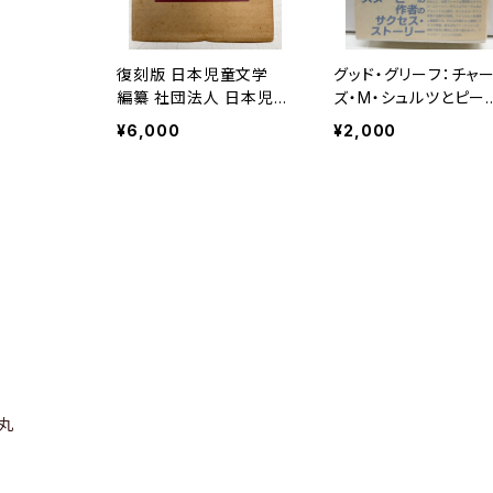
復刻版 日本児童文学
グッド・グリーフ：チャ
編纂 社団法人 日本児童
ズ・M・シュルツとピー
文学者協会 第1次8冊
ッツの世界 リタ・グリ
¥6,000
¥2,000
と第2次11冊の計19冊が、
ズリィ・ジョンスン 越
2冊の合本として収録 1
道雄 監訳 1991年 
976年 教育出版センタ
版 帯 リブロポート
ー
丸