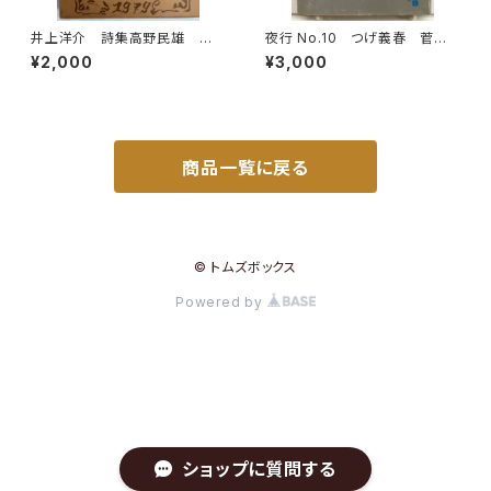
井上洋介 詩集高野民雄 眠り
夜行 No.10 つげ義春 菅野
男の歌 1979年 駒込書房
修 伊藤重夫 湊谷夢吉 梶
¥2,000
¥3,000
井純 1981年 高野慎三 北
冬書房
商品一覧に戻る
© トムズボックス
Powered by
ショップに質問する