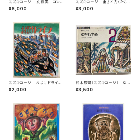
スズキコージ 別役実 コン・
スズキコージ 重さと力（たくさ
セブリ島の魔法使い 1981年重
んのふしぎ2010年４月号）エネ
¥6,000
¥3,000
版 旺文社刊
ルギー（2011年６月号）池内了
２冊 福音館書店
スズキコージ おばけドライ
鈴木康司（スズキコージ） ゆき
ブ 2003年 初版 ビリケン
むすめ 岸田衿子 おはなしの
¥2,000
¥3,500
出版
本 こどものための3冊の本 No.
19 1973年 初版 世界文化
社