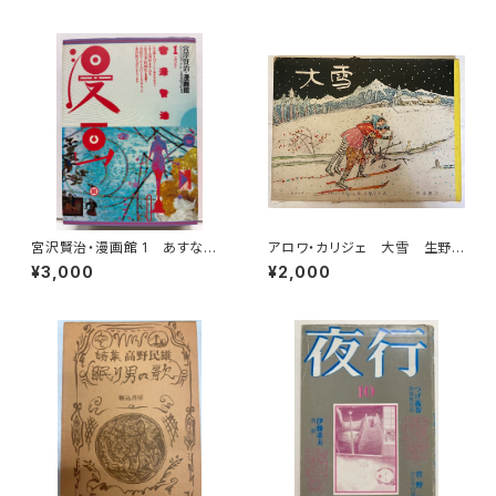
宮沢賢治・漫画館 1 あすなひ
アロワ・カリジェ 大雪 生野
ろし 水木しげる 永島慎二 スズ
幸吉・訳 函 1965年 岩波
¥3,000
¥2,000
キコージ たむらしげる 1985
書店刊
年 初版 1985年 潮出版社