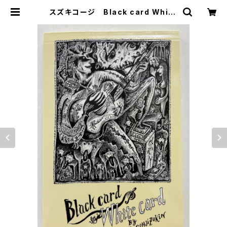
スズキコージ Black card White
card（カードブック） 2000年 架
空社 | トムズボックス