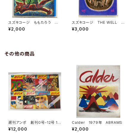
スズキコージ ももたろう 水
スズキコージ THE WELL 1
谷章三 2003年 初版 にっ
977年初版の1977年の２刷
¥2,000
¥3,000
けん教育出版
エンサイクロペディア・ブリタニ
カ
その他の商品
週刊アンポ 創刊０号-12号 13
Calder 1979年 ABRAMS
冊 小田実 1970年 アンポ
¥12,000
¥2,000
社