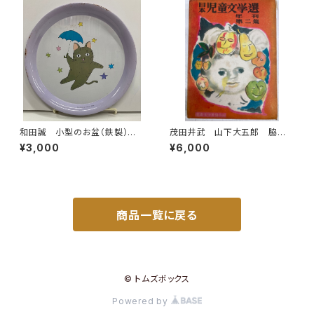
和田誠 小型のお盆（鉄製）直
茂田井武 山下大五郎 脇田
径20センチ 昭和40年代？
和 日本児童文学選 年刊第
¥3,000
¥6,000
二集 児童文学者協会 編 昭
和25年（1950） 初版 函 元
ビニ 櫻井書店
商品一覧に戻る
© トムズボックス
Powered by