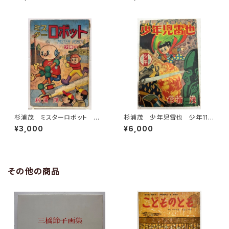
英社
録 1956年 おもしろブック
新年号付録 集英社
杉浦茂 ミスターロボット 少
杉浦茂 少年児雷也 少年11月
年新年号付録 1959年
号付録 1956年 光文社
¥3,000
¥6,000
その他の商品