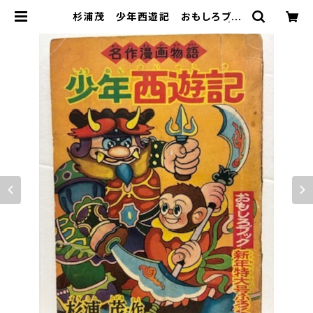
杉浦茂 少年西遊記 おもしろブッ
ク 1956年１月号付録 集英社 | ト
ムズボックス