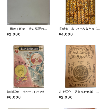
三橋節子画集 絵の解説の鈴
長新太 おしゃべりなたまごや
木靖将による手書きの識語 19
き 寺村輝夫 こどものとも「母
¥2,000
¥4,000
92年 どくだみ会
の友」絵本35 1959年 福音
館書店
初山滋他 オヒサマトオツキサ
井上洋介 詩集高野民雄 眠り
マ 幼児標準繪本７ 昭和15年
男の歌 1979年 駒込書房
¥6,000
¥2,000
初版の16年47刷（1941） 編輯
者 武井武雄 鈴木仁成堂