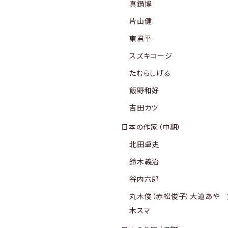
真鍋博
片山健
東君平
スズキコージ
たむらしげる
飯野和好
吉田カツ
日本の作家（中期）
北田卓史
鈴木義治
谷内六郎
丸木俊（赤松俊子）大道あや 
木スマ