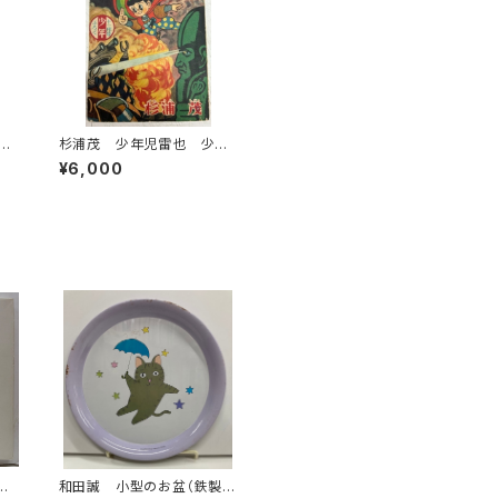
ト
杉浦茂 少年児雷也 少年1
9年
1月号付録 1956年 光文
¥6,000
社
の
和田誠 小型のお盆（鉄製）