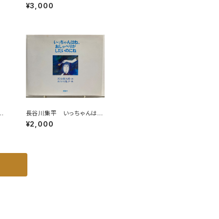
識
直径20センチ 昭和40年
¥3,000
代？
弦
長谷川集平 いっちゃんは
全
ね、おしゃべりがしたいのに
¥2,000
の
ね 灰谷健次郎 1978年初
97
版の1981年11刷 理論社
社