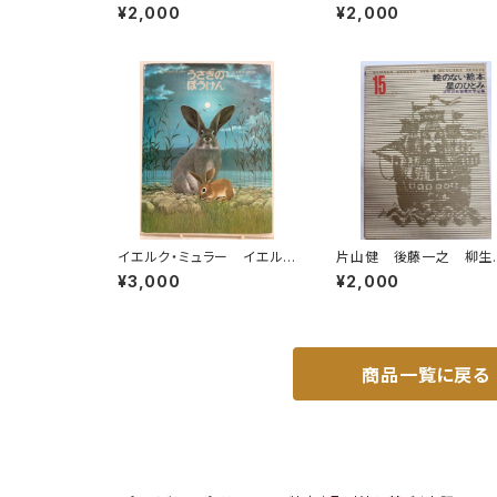
和58年 復刻版 第一書房
鈴木靖将による手書きの
¥2,000
¥2,000
刊
語 1992年 どくだみ会
イエルク・ミュラー イエルク
片山健 後藤一之 柳生
・シュタイナー うさぎのぼう
一郎 少年少女世界文学
¥3,000
¥2,000
けん 佐々木元 訳 1978
集15 絵のない絵本 星
年 初版 すばる書房
ひとみ 1969年初版の1
6年34刷 函 学習研究
商品一覧に戻る