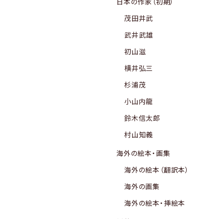
日本の作家（初期）
茂田井武
武井武雄
初山滋
横井弘三
杉浦茂
小山内龍
鈴木信太郎
村山知義
海外の絵本・画集
海外の絵本（翻訳本）
海外の画集
海外の絵本・挿絵本