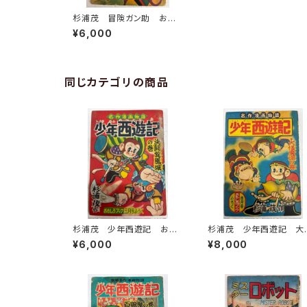
杉浦茂 冒険ガン助 おも
しろブックふろく 1957年
¥6,000
集英社
同じカテゴリの商品
杉浦茂 少年西遊記 おも
杉浦茂 少年西遊記 大
しろブック三月号付録 195
魔洞の巻 おもしろブック
¥6,000
¥8,000
6年 集英社
ろく 1956年 集英社