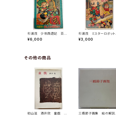
杉浦茂 少年西遊記 百眼
杉浦茂 ミスターロボッ
魔の巻 おもしろブック新年
少年新年号付録 195
¥6,000
¥3,000
号付録 1956年 おもしろ
ブック 新年号付録 集英
社
その他の商品
初山滋 酒井欣 童戯 昭
三橋節子画集 絵の解説