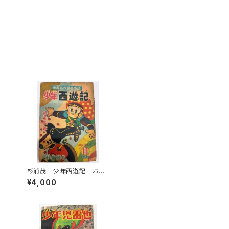
怪
杉浦茂 少年西遊記 おも
ふ
しろブック９月号付録 1956
¥4,000
年 集英社