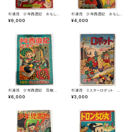
杉浦茂 少年西遊記 おもしろ
杉浦茂 少年西遊記 おもしろ
ブック三月号付録 1956年
ブック９月号付録 1956年 集
¥6,000
¥4,000
集英社
英社
杉浦茂 少年西遊記 百眼魔
杉浦茂 ミスターロボット 少
の巻 おもしろブック新年号付
年新年号付録 1959年
¥6,000
¥3,000
録 1956年 おもしろブック
新年号付録 集英社