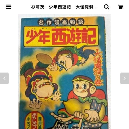
杉浦茂 少年西遊記 大怪魔洞の
巻 おもしろブックふろく 1956
年 集英社 | トムズボックス