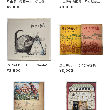
片山健 後藤一之 柳生弦一
井上洋介版画集 乙女風景
郎 少年少女世界文学全集15
オリジナル版画１点付 1978
¥2,000
¥8,000
絵のない絵本 星のひとみ
年 初版 函 村松書館
1969年初版の1976年34刷
函 学習研究社
RONALD SEARLE Seale’s
茂田井武 うそつき侍従長 上
Cats 1967年初版の1973年
下巻 市川三郎 昭和29年
¥2,000
¥3,000
４刷 DENNIS DOBSON
桃園書房刊