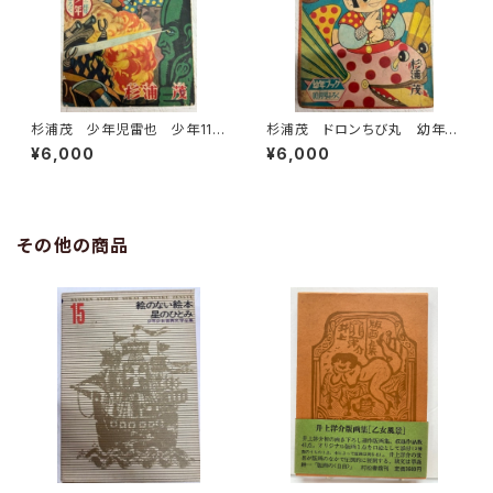
杉浦茂 少年児雷也 少年11月
杉浦茂 ドロンちび丸 幼年ブ
号付録 1956年 光文社
ック10月号付録 集英社
¥6,000
¥6,000
その他の商品