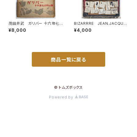
茂田井武 ガリバー 十六年七
BIZARRRE JEAN.JACQUE
か月の旅 筒井敬介 大雅堂
S PAUVERT編 1964年 BI
¥8,000
¥4,000
世界少年文学選集 昭和23年
ZARRE36-37
（1948） 大雅堂
商品一覧に戻る
© トムズボックス
Powered by