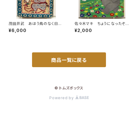
茂田井武 あほう鳥のなく日
佐々木マキ ちょうになったぞ
小川未明 物語名作選 昭和2
う キンダーメルヘン傑作選11
¥6,000
¥2,000
6年（1951） 初版 カバーな
1981年（昭56） フレーベル
し 泰光堂
館
商品一覧に戻る
© トムズボックス
Powered by