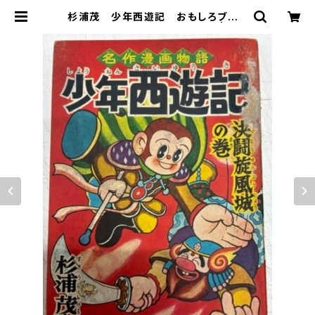
杉浦茂 少年西遊記 おもしろブック
三月号付録 1956年 集英社 | トム
ズボックス