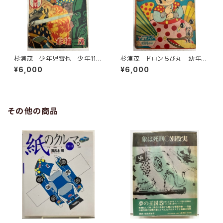
杉浦茂 少年児雷也 少年11月
杉浦茂 ドロンちび丸 幼年ブ
号付録 1956年 光文社
ック10月号付録 集英社
¥6,000
¥6,000
その他の商品