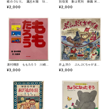
紙のクルマ。 溝呂木陽 1994
別役実 象は死刑 挿画 米倉
年初版の1996年重刷 二玄社
斉加年 夢の王国シリーズ５ 1
¥2,000
¥2,000
973年 初版 ビニールカバ
ー 大和書房
湯村輝彦 ももたろう 川崎
井上洋介 ぶんぶくちゃがま
洋 1987年 初版 ミキハウ
筒井敬介 1987年 初版 ミ
¥3,000
¥3,000
ス
キハウス