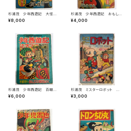
杉浦茂 少年西遊記 大怪魔
杉浦茂 少年西遊記 おもしろ
洞の巻 おもしろブックふろく
ブック９月号付録 1956年 集
¥8,000
¥4,000
1956年 集英社
英社
杉浦茂 少年西遊記 百眼魔
杉浦茂 ミスターロボット 少
の巻 おもしろブック新年号付
年新年号付録 1959年
¥6,000
¥3,000
録 1956年 おもしろブック
新年号付録 集英社