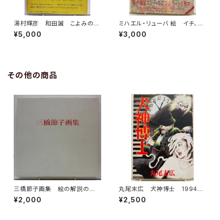
湯村輝彦 和田誠 こよみのこ
ミハエル・リューバ 絵 イチ、ニ
よみ 詞・局 和田誠 1977
のサン！ 筒井康隆 作 1986
¥5,000
¥3,000
年 初版 帯 すばる書房
年 初版 帯 河出書房新社
その他の商品
三橋節子画集 絵の解説の鈴
丸尾末広 犬神博士 1994
木靖将による手書きの識語 19
年 初版 秋田書店
¥2,000
¥2,500
92年 どくだみ会