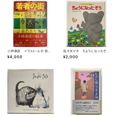
小林泰彦 イラスト・ルポ 若者
佐々木マキ ちょうになったぞ
の街 1973年 初版 帯 晶
う キンダーメルヘン傑作選11
¥4,000
¥2,000
文社
1981年（昭56） フレーベル
館