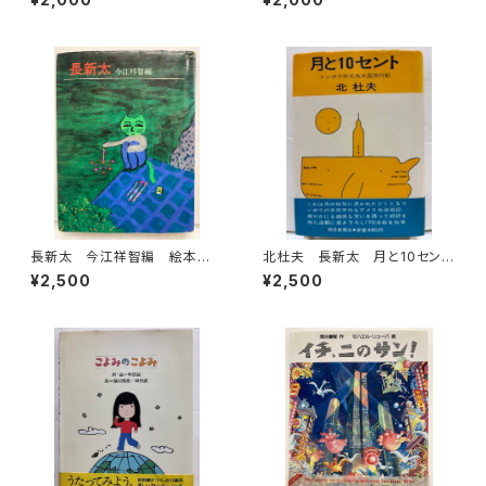
8年 初版 グラフィック社
わ絵本８ 1966年 函なし
初版 あかね書房
長新太 今江祥智編 絵本作
北杜夫 長新太 月と10セン
家文庫 1977年 すばる書房
ト 1971年 初版 帯 朝日
¥2,500
¥2,500
文庫
新聞社