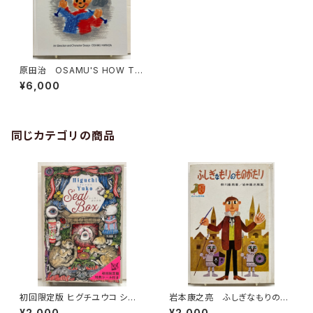
原田治 OSAMU'S HOW TO
BOOK Knitting 1987年 マ
¥6,000
トリックス
同じカテゴリの商品
初回限定版 ヒグチユウコ シー
岩本康之亮 ふしぎなもりのも
ル・ボックス サイン入り 201
のがたり 前川康男 創作どう
¥2,000
¥2,000