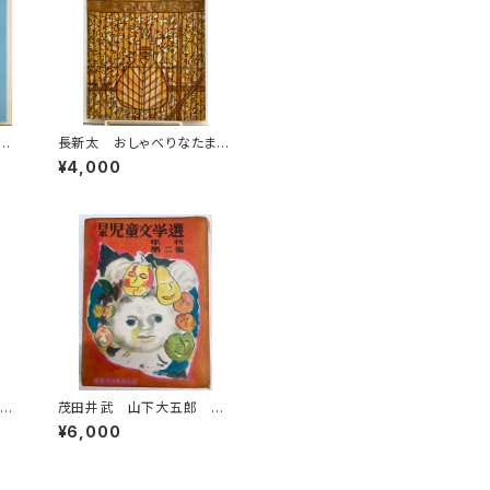
う
長新太 おしゃべりなたまご
 ミ
やき 寺村輝夫 こどものと
¥4,000
も「母の友」絵本35 1959
年 福音館書店
キ
茂田井武 山下大五郎 脇
昭
田和 日本児童文学選 年
¥6,000
19
刊第二集 児童文学者協会
鈴
編 昭和25年（1950） 初
版 函 元ビニ 櫻井書店