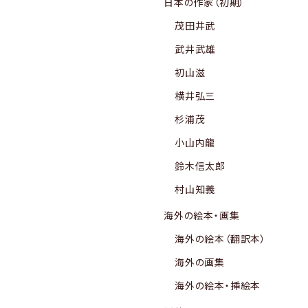
日本の作家（初期）
茂田井武
武井武雄
初山滋
横井弘三
杉浦茂
小山内龍
鈴木信太郎
村山知義
海外の絵本・画集
海外の絵本（翻訳本）
海外の画集
海外の絵本・挿絵本