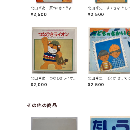
北田卓史 原作・さとうよし
北田卓史 すてきな とら
み 文・稗田宰子 ぷーくま
く 大石真 キンダーブッ
¥2,500
¥2,500
うーくま キンダーおはなし
3集９編12号 1976年 
えほん 昭和48年 フレー
レーベル館
ベル館刊
北田卓史 つなひきライオ
北田卓史 ぼくが きって
ン まど・みちお チャイル
なっちゃった 矢崎節夫 
¥2,000
¥2,500
ドブックアップル傑作選６ 2
どものせかい43巻１号 
003年 チャイルド本社
光社
その他の商品