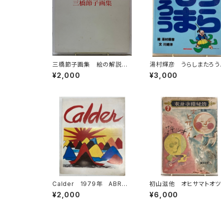
三橋節子画集 絵の解説の
湯村輝彦 うらしまたろ
鈴木靖将による手書きの識
川崎洋 1989年 初版
¥2,000
¥3,000
語 1992年 どくだみ会
キハウス
Calder 1979年 ABRA
初山滋他 オヒサマトオツ
MS
サマ 幼児標準繪本７ 
¥2,000
¥6,000
和15年初版の16年47刷（
41） 編輯者 武井武雄 
木仁成堂