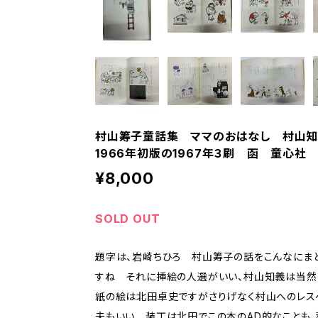
村山筹子童話集 ママのおはなし 村山
1966年初版の1967年３刷 函 童心社
¥8,000
SOLD OUT
題字は、岩崎ちひろ 村山筹子の話をこんなにま
すね それに挿絵の人選がいい、村山知義は当
紙の絵は北田卓史ですがさりげなく村山へのレス
夫もいい 装丁は北田でこの本のAD的なことも