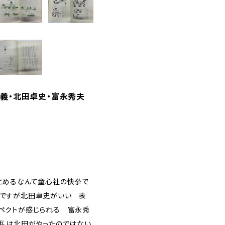
知義・北田卓史・富永秀夫
とめるなんて童心社の快挙で
然ですが北田卓史がいい 表
ペクトが感じられる 富永秀
、私は北田がやったのではない