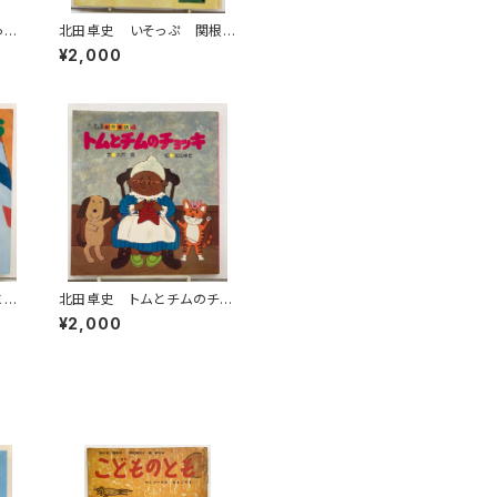
っ
北田卓史 いそっぷ 関根
ク1
栄一 1980年 初版 チャ
¥2,000
フ
イルド本社
に
北田卓史 トムとチムのチョ
こ
ッキ 大石真 昭和56年
¥2,000
至
小学館