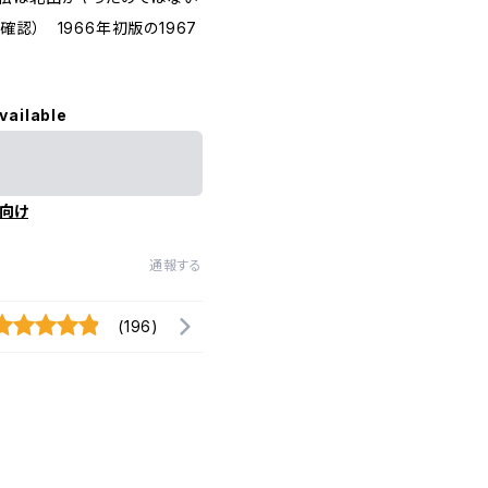
認） 1966年初版の1967
vailable
向け
通報する
(196)