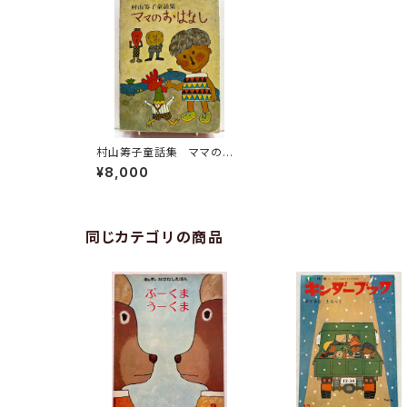
村山筹子童話集 ママのお
はなし 村山知義・北田卓
¥8,000
史・富永秀夫 1966年初版
の1967年３刷 函 童心社
同じカテゴリの商品