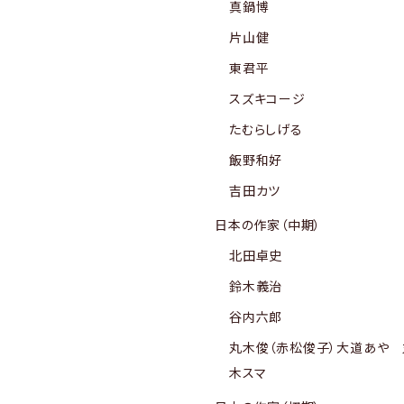
真鍋博
片山健
東君平
スズキコージ
たむらしげる
飯野和好
吉田カツ
日本の作家（中期）
北田卓史
鈴木義治
谷内六郎
丸木俊（赤松俊子）大道あや 
木スマ