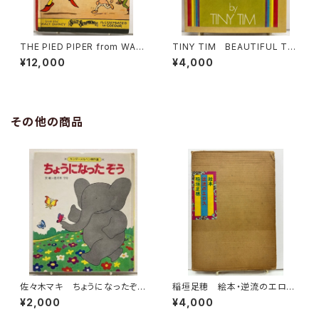
THE PIED PIPER from WAL
TINY TIM BEAUTIFUL TH
T DISNEY Story and Illust
OUGHTS Designed and il
¥12,000
¥4,000
rations by the Staff of the
lustrated by Frozier-Haug
WALT DISNEY STUDIOS 1
e 1969年 初版 Doubled
934年 初版 JOHN LANE
ay
THE BODLEY HEAD LTD.
その他の商品
佐々木マキ ちょうになったぞ
稲垣足穂 絵本・逆流のエロ
う キンダーメルヘン傑作選11
ス 1970年 函 現代ブック
¥2,000
¥4,000
1981年（昭56） フレーベル
社
館