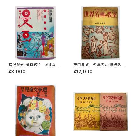
宮沢賢治・漫画館 1 あすなひ
茂田井武 少年少女 世界名画
ろし 水木しげる 永島慎二 スズ
の教室 山田邦祐 昭和26年
¥3,000
¥12,000
キコージ たむらしげる 1985
（1951） 初版 研究社
年 初版 1985年 潮出版社