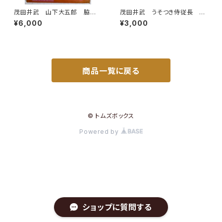
茂田井武 山下大五郎 脇田
茂田井武 うそつき侍従長 上
和 日本児童文学選 年刊第
下巻 市川三郎 昭和29年
¥6,000
¥3,000
二集 児童文学者協会 編 昭
桃園書房刊
和25年（1950） 初版 函 元
ビニ 櫻井書店
商品一覧に戻る
© トムズボックス
Powered by
ショップに質問する