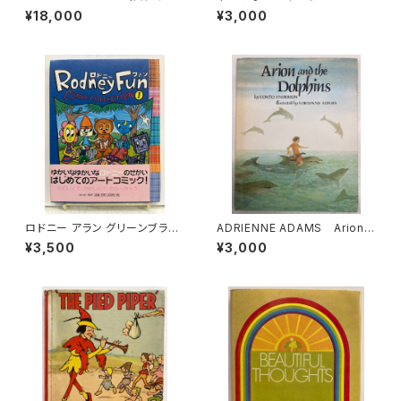
バーグ） Derrière le Miroir
ト・マックロスキー 訳 石井桃
¥18,000
¥3,000
n.157 1966年 Maeght Edi
子 1965年 初版 函 岩波
eur
書店
ロドニー アラン グリーンブラッ
ADRIENNE ADAMS Arion a
ド Rodney Fun ５冊セット
nd the Dolphins LONZO A
¥3,500
¥3,000
2000年 リトルモア刊
NDERSON 1978年 初版
Charles Scribner's Sons