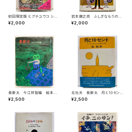
初回限定版 ヒグチユウコ シー
岩本康之亮 ふしぎなもりのも
ル・ボックス サイン入り 201
のがたり 前川康男 創作どう
¥2,000
¥2,000
8年 初版 グラフィック社
わ絵本８ 1966年 函なし
初版 あかね書房
長新太 今江祥智編 絵本作
北杜夫 長新太 月と10セン
家文庫 1977年 すばる書房
ト 1971年 初版 帯 朝日
¥2,500
¥2,500
文庫
新聞社