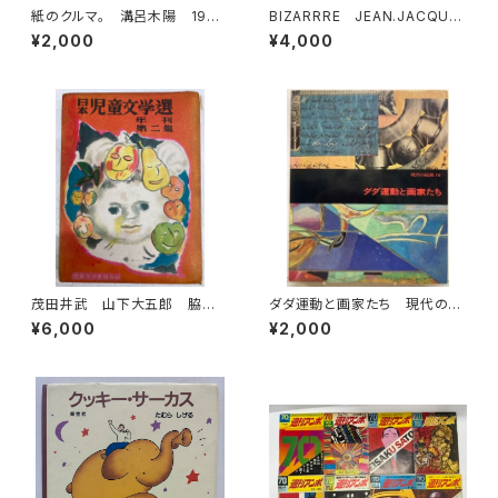
紙のクルマ。 溝呂木陽 1994
BIZARRRE JEAN.JACQUE
年初版の1996年重刷 二玄社
S PAUVERT編 1964年 BI
¥2,000
¥4,000
ZARRE36-37
茂田井武 山下大五郎 脇田
ダダ運動と画家たち 現代の絵
和 日本児童文学選 年刊第
画16 1973年 平凡社
¥6,000
¥2,000
二集 児童文学者協会 編 昭
和25年（1950） 初版 函 元
ビニ 櫻井書店