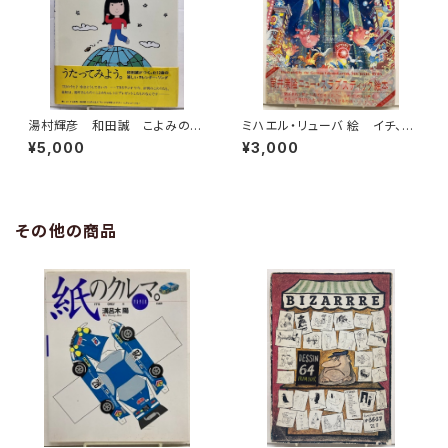
湯村輝彦 和田誠 こよみのこ
ミハエル・リューバ 絵 イチ、ニ
よみ 詞・局 和田誠 1977
のサン！ 筒井康隆 作 1986
¥5,000
¥3,000
年 初版 帯 すばる書房
年 初版 帯 河出書房新社
その他の商品