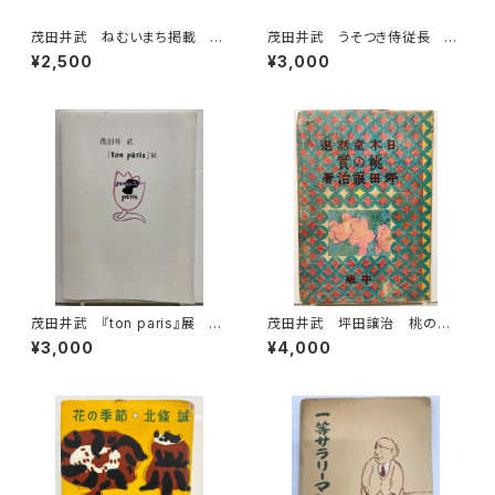
茂田井武 ねむいまち掲載 キ
茂田井武 うそつき侍従長 上
ンダーブック 昭29（1954年）
下巻 市川三郎 昭和29年
¥2,500
¥3,000
フレーベル館
桃園書房刊
茂田井武 『ton paris』展 図
茂田井武 坪田譲治 桃の
録 2010年 大川美術館
實 昭和22年（1947） 東西社
¥3,000
¥4,000