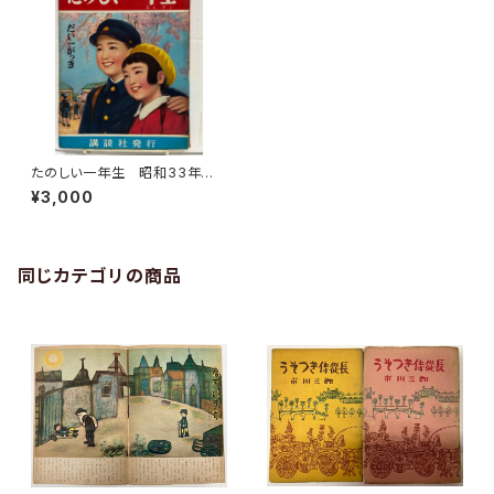
たのしい一年生 昭和33年
版 茂田井武 沢井一三郎 谷口
¥3,000
健雄 坂本寛一など 講談社
同じカテゴリの商品