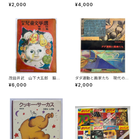
年初版の1996年重刷 二玄社
S PAUVERT編 1964年 BI
¥2,000
¥4,000
ZARRE36-37
茂田井武 山下大五郎 脇田
ダダ運動と画家たち 現代の絵
和 日本児童文学選 年刊第
画16 1973年 平凡社
¥6,000
¥2,000
二集 児童文学者協会 編 昭
和25年（1950） 初版 函 元
ビニ 櫻井書店