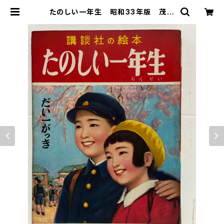
たのしい一年生 昭和33年版 茂田
井武 沢井一三郎 谷口健雄 坂本寛一
など 講談社 | トムズボックス