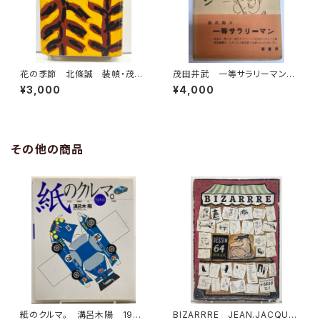
花の季節 北條誠 装幀・茂田
茂田井武 一等サラリーマン
井武 1954年 初版 東京文
源氏鶏太 昭和27年 初版
¥3,000
¥4,000
藝社
帯 要書房
その他の商品
紙のクルマ。 溝呂木陽 1994
BIZARRRE JEAN.JACQUE