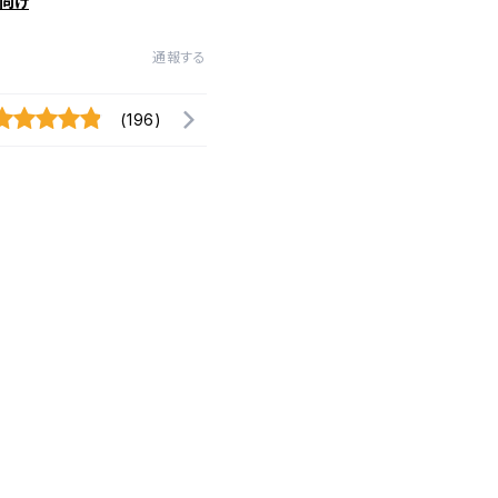
向け
通報する
(196)