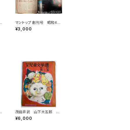
行
マントップ 創刊号 昭和45
3
年 鈴木康司 宮谷一彦 林静
¥3,000
一 赤瀬川原平など 交通タ
イムス社
し
茂田井武 山下大五郎 脇
潮
田和 日本児童文学選 年
¥6,000
刊第二集 児童文学者協会
編 昭和25年（1950） 初
版 函 元ビニ 櫻井書店