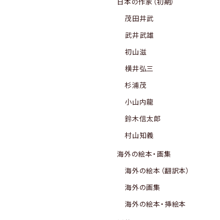
日本の作家（初期）
茂田井武
武井武雄
初山滋
横井弘三
杉浦茂
小山内龍
鈴木信太郎
村山知義
海外の絵本・画集
海外の絵本（翻訳本）
海外の画集
海外の絵本・挿絵本