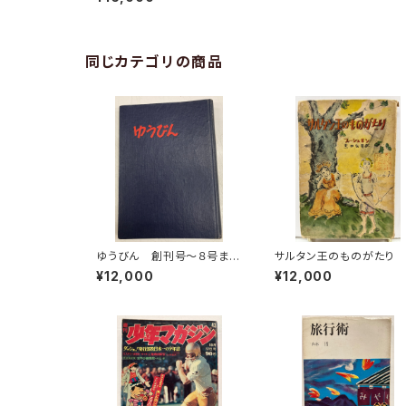
装画 1962年 初版 函
帯 講談社
同じカテゴリの商品
ゆうびん 創刊号〜８号ま
サルタン王のものがたり
で 昭和25年〜26年 逓信
丁・挿絵 ブブノワ プーシ
¥12,000
¥12,000
協会郵便文化部
キン 作 黒田辰男 訳 1
8年 初版 大月書店