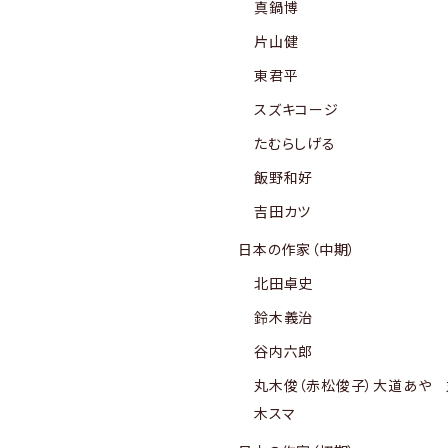
真鍋博
片山健
東君平
スズキコージ
たむらしげる
飯野和好
吉田カツ
日本の作家（中期）
北田卓史
鈴木義治
谷内六郎
丸木俊（赤松俊子）大道あや 
木スマ