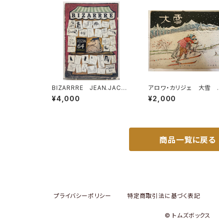
BIZARRRE JEAN.JACQ
アロワ・カリジェ 大雪 
UES PAUVERT編 1964
野幸吉・訳 函 1965
¥4,000
¥2,000
年 BIZARRE36-37
岩波書店刊
商品一覧に戻る
プライバシーポリシー
特定商取引法に基づく表記
© トムズボックス