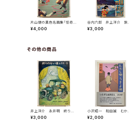
片山健の異色名画集「怪奇美
谷内六郎 井上洋介 旅
術展 世界の幽霊館」カラー
術 山本偦 1963年（昭
¥4,000
¥3,000
15頁 少年マガジン 昭和4
8） 読売新聞社
6年43号 講談社
その他の商品
井上洋介 永井明 終りの
小沢昭一 和田誠 むか
ない道 1969年 初版
噺うきよ噺 1998年 新
¥3,000
¥2,000
函 理論社
社刊