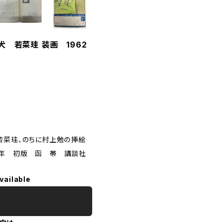
 若菜珪 装画 1962
若菜珪、のちに村上勉の挿絵
2年 初版 函 帯 講談社
vailable