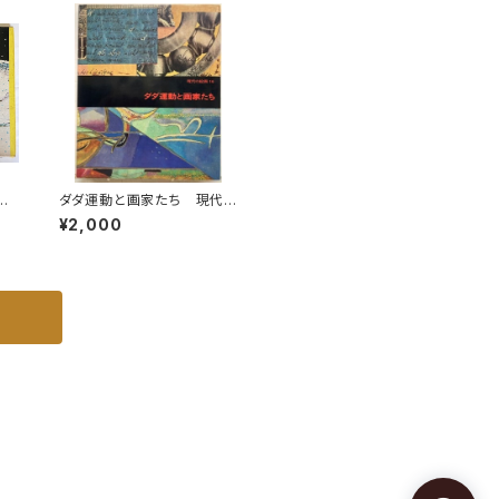
生
ダダ運動と画家たち 現代
年
の絵画16 1973年 平凡
¥2,000
社