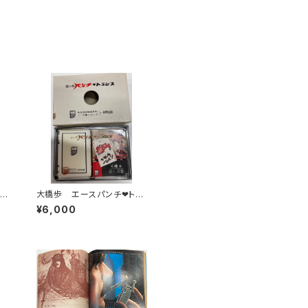
 装
大橋歩 エースパンチ❤︎トラ
ュ
ンプ
¥6,000
94