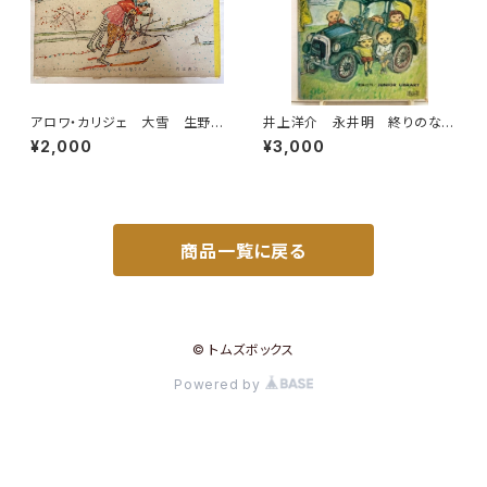
アロワ・カリジェ 大雪 生野
井上洋介 永井明 終りのない
幸吉・訳 函 1965年 岩波
道 1969年 初版 函 理論
¥2,000
¥3,000
書店刊
社
商品一覧に戻る
© トムズボックス
Powered by