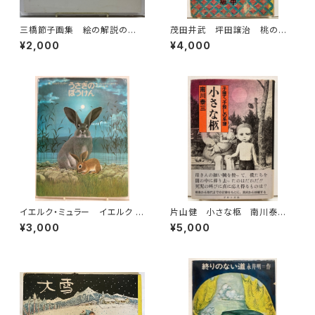
三橋節子画集 絵の解説の鈴
茂田井武 坪田譲治 桃の
木靖将による手書きの識語 19
實 昭和22年（1947） 東西社
¥2,000
¥4,000
92年 どくだみ会
イエルク・ミュラー イエルク ・
片山健 小さな柩 南川泰
シュタイナー うさぎのぼうけ
三 帯 ブロンズ社
¥3,000
¥5,000
ん 佐々木元 訳 1978年 初
版 すばる書房