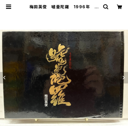
梅田英俊 嘘曼陀羅 1996年 ビ
ニールカバー 朝日新聞出版サービ
ス（私家版） | トムズボックス