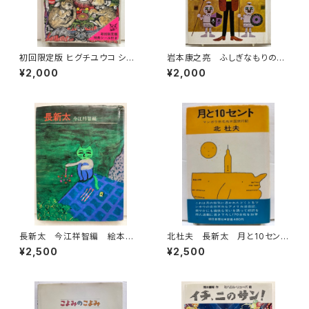
初回限定版 ヒグチユウコ シー
岩本康之亮 ふしぎなもりのも
ル・ボックス サイン入り 201
のがたり 前川康男 創作どう
¥2,000
¥2,000
8年 初版 グラフィック社
わ絵本８ 1966年 函なし
初版 あかね書房
長新太 今江祥智編 絵本作
北杜夫 長新太 月と10セン
家文庫 1977年 すばる書房
ト 1971年 初版 帯 朝日
¥2,500
¥2,500
文庫
新聞社