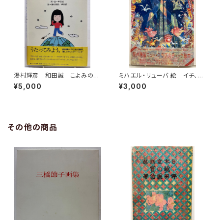
湯村輝彦 和田誠 こよみのこ
ミハエル・リューバ 絵 イチ、ニ
よみ 詞・局 和田誠 1977
のサン！ 筒井康隆 作 1986
¥5,000
¥3,000
年 初版 帯 すばる書房
年 初版 帯 河出書房新社
その他の商品