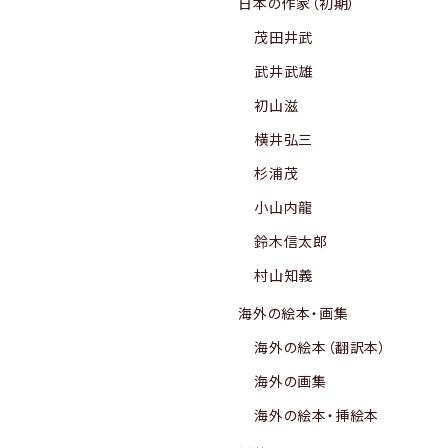
日本の作家（初期）
茂田井武
武井武雄
初山滋
横井弘三
杉浦茂
小山内龍
鈴木信太郎
村山知義
海外の絵本・画集
海外の絵本（翻訳本）
海外の画集
海外の絵本・挿絵本