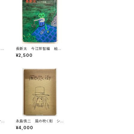
りの
長新太 今江祥智編 絵本
創
作家文庫 1977年 すばる
¥2,500
年
書房文庫
房
計４
永島慎二 風の吹く街 シリ
4
ーズ青いカモメSIDE4 限定
¥4,000
番号0646 1976年 函