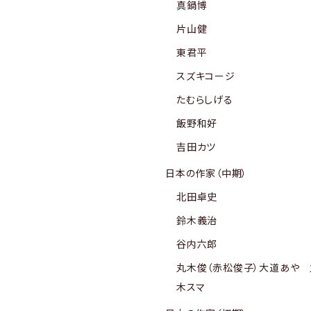
真鍋博
片山健
東君平
スズキコージ
たむらしげる
飯野和好
吉田カツ
日本の作家（中期）
北田卓史
鈴木義治
谷内六郎
丸木俊（赤松俊子）大道あや 
木スマ