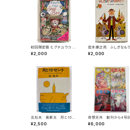
初回限定版 ヒグチユウコ シ
岩本康之亮 ふしぎなも
ール・ボックス サイン入
ものがたり 前川康男 
¥2,000
¥2,000
り 2018年 初版 グラフ
作どうわ絵本８ 1966
ィック社
函なし 初版 あかね書
北杜夫 長新太 月と10セ
奇想天外 創刊から４号
ント 1971年 初版 帯
冊 井上洋介表紙 197
¥2,500
¥6,000
朝日新聞社
年 盛光社