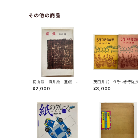
その他の商品
初山滋 酒井欣 童戯 昭
茂田井武 うそつき侍
和58年 復刻版 第一書房
上下巻 市川三郎 昭和
¥2,000
¥3,000
刊
年 桃園書房刊