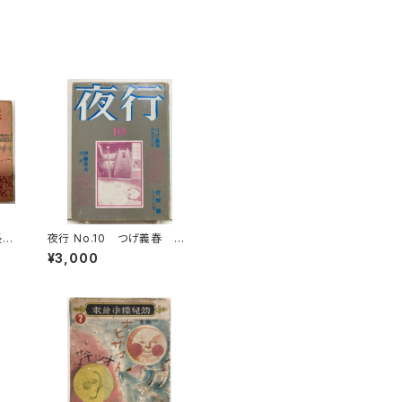
青林堂
従長
夜行 No.10 つげ義春 菅
29
野修 伊藤重夫 湊谷夢
¥3,000
吉 梶井純 1981年 高野
慎三 北冬書房