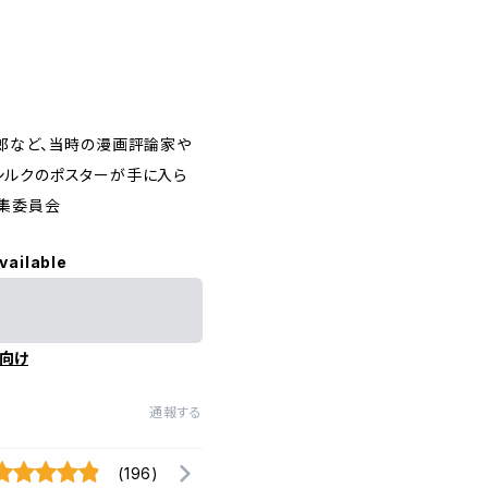
郎など、当時の漫画評論家や
シルクのポスターが手に入ら
編集委員会
vailable
向け
通報する
(196)