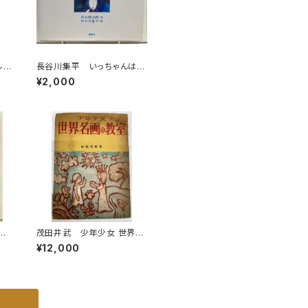
ルク
長谷川集平 いっちゃんは
ぼう
ね、おしゃべりがしたいのに
¥2,000
8
ね 灰谷健次郎 1978年初
版の1981年11刷 理論社
た
茂田井武 少年少女 世界名
作
画の教室 山田邦祐 昭和
¥12,000
フレ
26年（1951） 初版 研究社