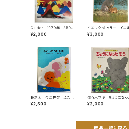
Calder 1979年 ABRA
イエルク・ミュラー イエ
MS
・シュタイナー うさぎの
¥2,000
¥3,000
けん 佐々木元 訳 197
年 初版 すばる書房
長新太 今江祥智 ふたり
佐々木マキ ちょうになっ
のつむぎ唄 1976年 初
ぞう キンダーメルヘン傑
¥2,500
¥2,000
版 理論社刊
選11 1981年（昭56） 
ーベル館
商品一覧に戻る