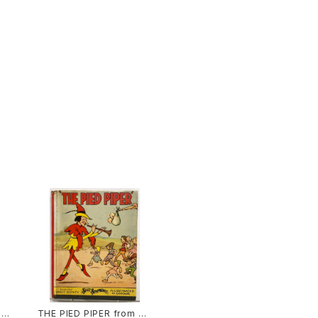
ロバ
THE PIED PIPER from W