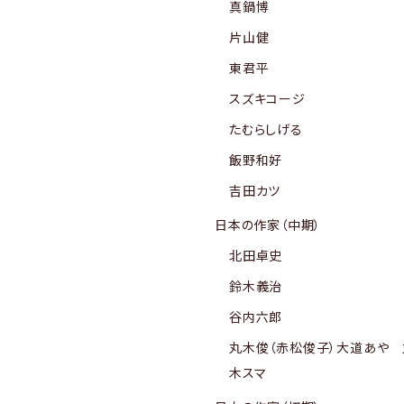
真鍋博
片山健
東君平
スズキコージ
たむらしげる
飯野和好
吉田カツ
日本の作家（中期）
北田卓史
鈴木義治
谷内六郎
丸木俊（赤松俊子）大道あや 
木スマ