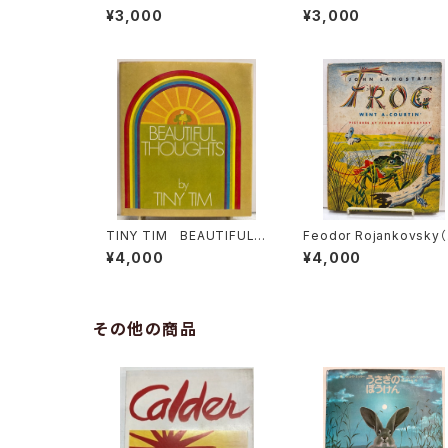
n and the Dolphins LO
ート・マックロスキー 訳 
¥3,000
¥3,000
NZO ANDERSON 1978
井桃子 1965年 初
年 初版 Charles Scribn
函 岩波書店
er's Sons
TINY TIM BEAUTIFUL
Feodor Rojankovsky
THOUGHTS Designed
ジャンコフスキー） Frog
¥4,000
¥4,000
and illustrated by Frozie
ent A-courtin' John 
r-Hauge 1969年 初
ngstaff 1972年重版
版 Doubleday
ORLD WORK LTD
その他の商品