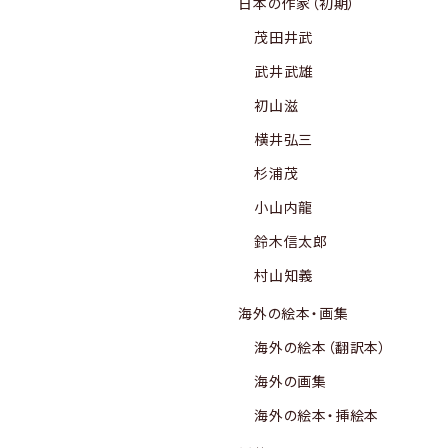
日本の作家（初期）
茂田井武
武井武雄
初山滋
横井弘三
杉浦茂
小山内龍
鈴木信太郎
村山知義
海外の絵本・画集
海外の絵本（翻訳本）
海外の画集
海外の絵本・挿絵本