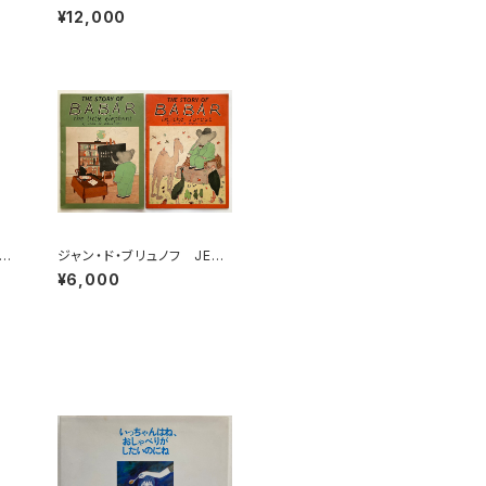
石
ALT DISNEY Story and
¥12,000
版
Illustrations by the Staff
of the WALT DISNEY ST
UDIOS 1934年 初版 J
OHN LANE THE BODLEY
HEAD LTD.
（ロ
ジャン・ド・ブリュノフ JEAN
 W
DE BRUNHOFF THE STO
¥6,000
La
RY OF BABAR in the fore
 W
st と the little elephant
の２冊セット 1933年 WH
ITMAN PUBLISHING CO.
刊