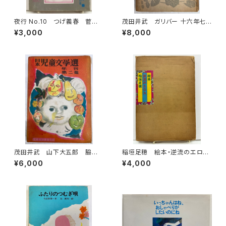
夜行 No.10 つげ義春 菅野
茂田井武 ガリバー 十六年七
修 伊藤重夫 湊谷夢吉 梶
か月の旅 筒井敬介 大雅堂
¥3,000
¥8,000
井純 1981年 高野慎三 北
世界少年文学選集 昭和23年
冬書房
（1948） 大雅堂
茂田井武 山下大五郎 脇田
稲垣足穂 絵本・逆流のエロ
和 日本児童文学選 年刊第
ス 1970年 函 現代ブック
¥6,000
¥4,000
二集 児童文学者協会 編 昭
社
和25年（1950） 初版 函 元
ビニ 櫻井書店