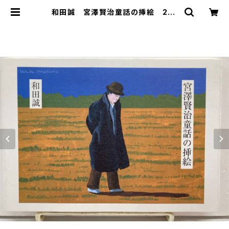
和田誠 宮澤賢治童話の挿絵 201
0年 限定1000部 トムズボックス
| トムズボックス