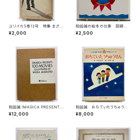
ユリイカ５巻12号 特集 まざ
和田誠の絵本の仕事 図録 2
あ・ぐうす 絵本 谷川俊太郎訳
005年 ふくやま美術館
¥2,000
¥2,500
／和田誠絵 長谷川四郎訳／
長新太絵 1973年 青土社
和田誠 IMAGICA PRESENTS
和田誠 おちていたうちゅうせ
100MOVIES ILLASTRATED
ん 小松左京 こどもSF文庫・
¥12,000
¥8,000
BY WADA MAKOTO 非売品
宇宙シリーズ５ 1972年 初
版 フレーベル館