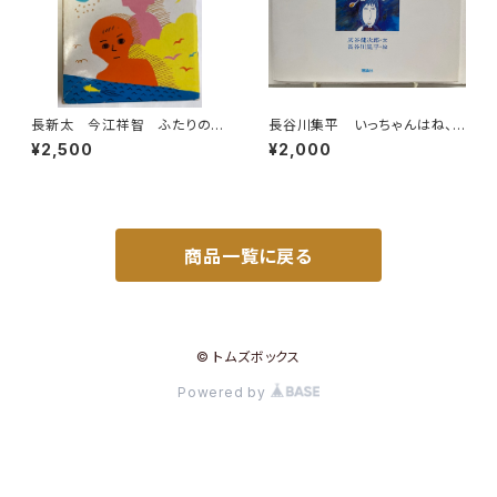
長新太 今江祥智 ふたりのつ
長谷川集平 いっちゃんはね、
むぎ唄 1976年 初版 理論
おしゃべりがしたいのにね 灰
¥2,500
¥2,000
社刊
谷健次郎 1978年初版の1981
年11刷 理論社
商品一覧に戻る
© トムズボックス
Powered by