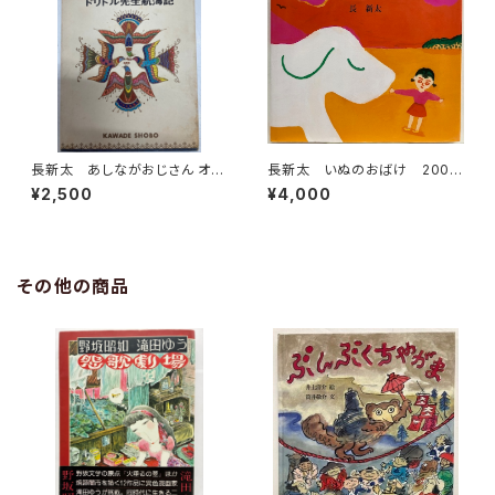
長新太 あしながおじさん オズ
長新太 いぬのおばけ 2003
の魔法使い ドリトル先生航海
年 ポプラ社
¥2,500
¥4,000
記 谷川俊太郎 訳 少年少女
世界の文学13 1967年 河出
書房
その他の商品