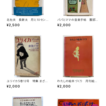
北杜夫 長新太 月と10セン
パパとママの音楽手帖 服部公
ト 1971年 初版 帯 朝日
一 装幀 宇野亜喜良 カット
¥2,500
¥2,000
新聞社
長新太 1966年 初版 文藝
春秋
ユリイカ５巻12号 特集 まざ
わたしの絵本づくり 月刊絵本
あ・ぐうす 絵本 谷川俊太郎訳
別冊 1979年 すばる書房
¥2,000
¥2,000
／和田誠絵 長谷川四郎訳／
長新太絵 1973年 青土社