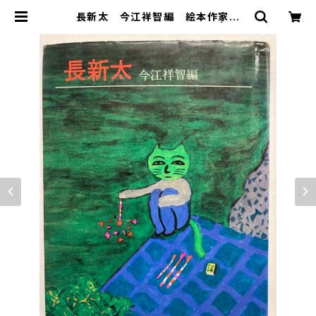
長新太 今江祥智編 絵本作家文
庫 1977年 すばる書房文庫 | トム
ズボックス