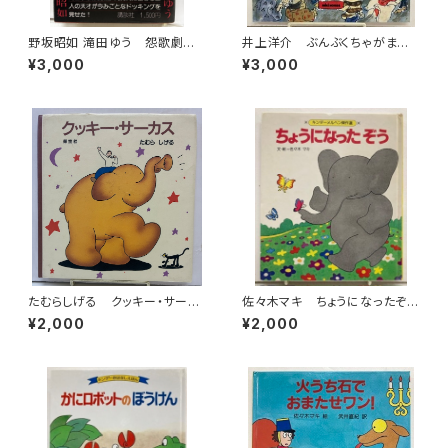
野坂昭如 滝田ゆう 怨歌劇
井上洋介 ぶんぶくちゃがま
場 1980年 初版 帯 講談
筒井敬介 1987年 初版 ミ
¥3,000
¥3,000
社
キハウス
たむらしげる クッキー・サーカ
佐々木マキ ちょうになったぞ
ス 1992年 初版 架空社
う キンダーメルヘン傑作選11
¥2,000
¥2,000
1981年（昭56） フレーベル
館