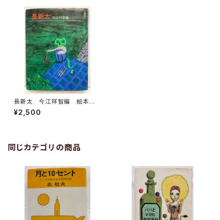
長新太 今江祥智編 絵本作
家文庫 1977年 すばる書房
¥2,500
文庫
同じカテゴリの商品