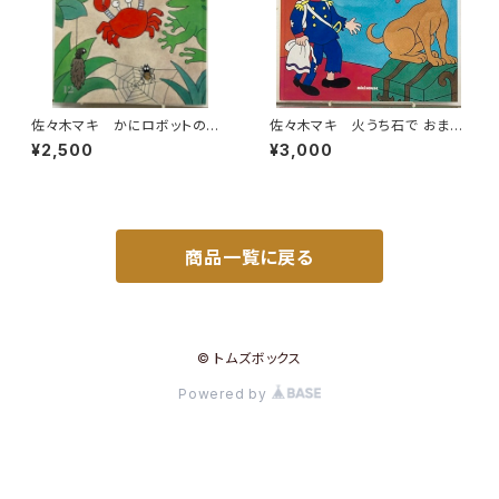
佐々木マキ かにロボットのぼ
佐々木マキ 火うち石で おまた
うけん 森田文 キンダーおは
せワン！ 武井直紀 訳 1988
¥2,500
¥3,000
なしえほん17集12 1983年
年 初版 ミキハウス
（昭58） フレーベル館
商品一覧に戻る
© トムズボックス
Powered by