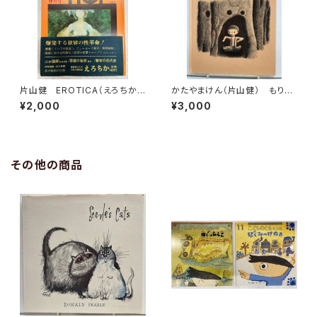
片山健 EROTICA（えろちか）
かたやまけん（片山健） もりの
１巻３号 1969年 三崎書房
おばけ 1987年 特製版 福
¥2,000
¥3,000
音館書店
その他の商品