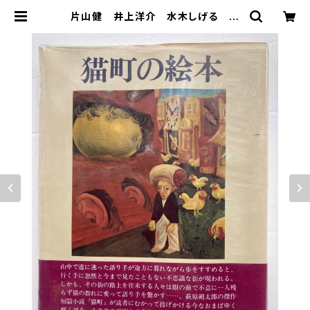
片山健 井上洋介 水木しげる 花
輪和一 長新太 赤瀬川原平など
猫町の絵本 堀切直人編 萩原朔太
郎・種村季弘・日影丈吉他 昭和54
年 初版 北宋社 | トムズボックス