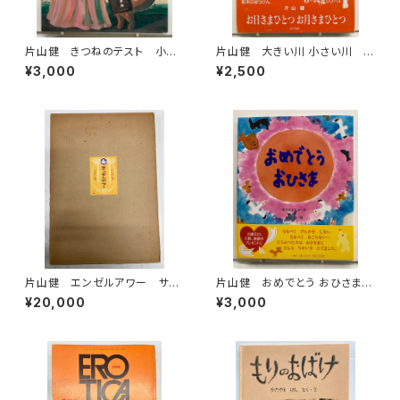
片山健 きつねのテスト 小沢
片山健 大きい川 小さい川 1
正 1980年初版の1987年３
991年 イメージの森 ほるぷ
¥3,000
¥2,500
刷 小峰書店
出版刊
片山健 エンゼルアワー サイ
片山健 おめでとう おひさま
ン入り 限定千部のうち80番
中川ひろたか カット入り 片山
¥20,000
¥3,000
昭和46年 幻燈社
健のサイン 2011年 初版
帯 小学館