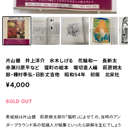
1
/11
片山健 井上洋介 水木しげる 花輪和一 長新太
赤瀬川原平など 猫町の絵本 堀切直人編 萩原朔太
郎・種村季弘・日影丈吉他 昭和54年 初版 北宋社
¥4,000
SOLD OUT
表紙絵は片山健 萩原朔太郎の「猫町」によせての、当時のアン
ダーグラウンド系の知識人が結集といったら誤解を生むでしょう