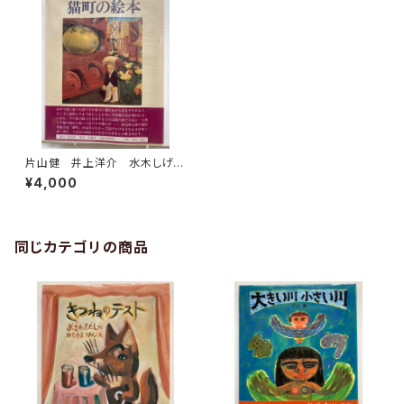
片山健 井上洋介 水木しげ
る 花輪和一 長新太 赤瀬
¥4,000
川原平など 猫町の絵本 堀
切直人編 萩原朔太郎・種村季
弘・日影丈吉他 昭和54年 初
版 北宋社
同じカテゴリの商品