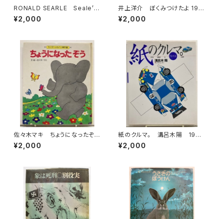
RONALD SEARLE Seale’s
井上洋介 ぼくみつけたよ 199
Cats 1967年初版の1973年
9年 あじのひらき 2002年 こ
¥2,000
¥2,000
４刷 DENNIS DOBSON
どものとも年少版２冊セット 絵
本のたのしみあり 福音館書店
佐々木マキ ちょうになったぞ
紙のクルマ。 溝呂木陽 1994
う キンダーメルヘン傑作選11
年初版の1996年重刷 二玄社
¥2,000
¥2,000
1981年（昭56） フレーベル
館