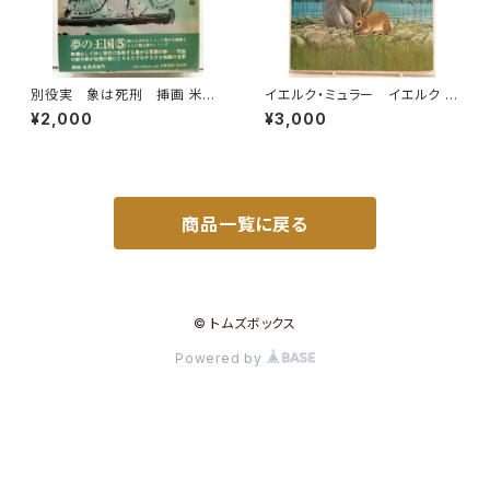
別役実 象は死刑 挿画 米倉
イエルク・ミュラー イエルク ・
斉加年 夢の王国シリーズ５ 1
シュタイナー うさぎのぼうけ
¥2,000
¥3,000
973年 初版 ビニールカバ
ん 佐々木元 訳 1978年 初
ー 大和書房
版 すばる書房
商品一覧に戻る
© トムズボックス
Powered by