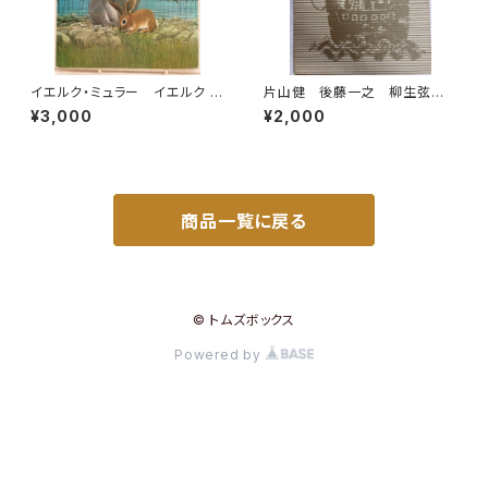
イエルク・ミュラー イエルク ・
片山健 後藤一之 柳生弦一
シュタイナー うさぎのぼうけ
郎 少年少女世界文学全集15
¥3,000
¥2,000
ん 佐々木元 訳 1978年 初
絵のない絵本 星のひとみ
版 すばる書房
1969年初版の1976年34刷
函 学習研究社
商品一覧に戻る
© トムズボックス
Powered by