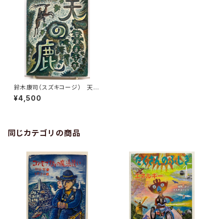
鈴木康司（スズキコージ） 天の
鹿 安房直子 1979年 初
¥4,500
版 函 筑摩書房
同じカテゴリの商品