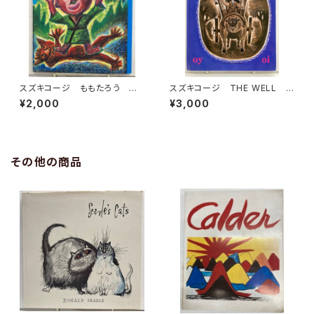
スズキコージ ももたろう 水
スズキコージ THE WELL 1
谷章三 2003年 初版 にっ
977年初版の1977年の２刷
¥2,000
¥3,000
けん教育出版
エンサイクロペディア・ブリタニ
カ
その他の商品