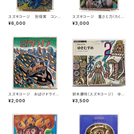
スズキコージ 別役実 コン・
スズキコージ 重さと力（たくさ
セブリ島の魔法使い 1981年重
んのふしぎ2010年４月号）エネ
¥6,000
¥3,000
版 旺文社刊
ルギー（2011年６月号）池内了
２冊 福音館書店
スズキコージ おばけドライ
鈴木康司（スズキコージ） ゆき
ブ 2003年 初版 ビリケン
むすめ 岸田衿子 おはなしの
¥2,000
¥3,500
出版
本 こどものための3冊の本 No.
19 1973年 初版 世界文化
社