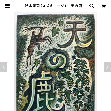
鈴木康司（スズキコージ） 天の鹿
安房直子 1979年 初版 函 筑
摩書房 | トムズボックス