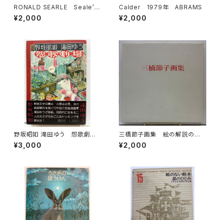
RONALD SEARLE Seale’s
Calder 1979年 ABRAMS
Cats 1967年初版の1973年
¥2,000
¥2,000
４刷 DENNIS DOBSON
野坂昭如 滝田ゆう 怨歌劇
三橋節子画集 絵の解説の鈴
場 1980年 初版 帯 講談
木靖将による手書きの識語 19
¥3,000
¥2,000
社
92年 どくだみ会