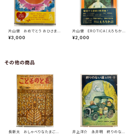
片山健 おめでとう おひさま
片山健 EROTICA（えろちか）
中川ひろたか カット入り 片山
１巻３号 1969年 三崎書房
¥3,000
¥2,000
健のサイン 2011年 初版
帯 小学館
その他の商品
長新太 おしゃべりなたまごや
井上洋介 永井明 終りのない