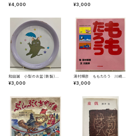
き 寺村輝夫 こどものとも「母
道 1969年 初版 函 理論
¥4,000
¥3,000
の友」絵本35 1959年 福音
社
館書店
和田誠 小型のお盆（鉄製）直
湯村輝彦 ももたろう 川崎
径20センチ 昭和40年代？
洋 1987年 初版 ミキハウ
¥3,000
¥3,000
ス