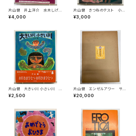
片山健 井上洋介 水木しげ
片山健 きつねのテスト 小沢
る 花輪和一 長新太 赤瀬
正 1980年初版の1987年３
¥4,000
¥3,000
川原平など 猫町の絵本 堀
刷 小峰書店
切直人編 萩原朔太郎・種村季
弘・日影丈吉他 昭和54年 初
版 北宋社
片山健 大きい川 小さい川 1
片山健 エンゼルアワー サイ
991年 イメージの森 ほるぷ
ン入り 限定千部のうち80番
¥2,500
¥20,000
出版刊
昭和46年 幻燈社