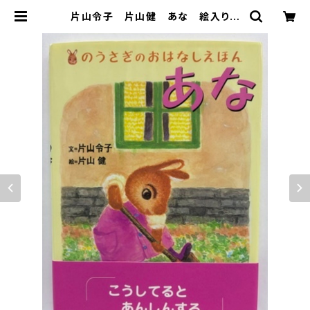
片山令子 片山健 あな 絵入りサ
イン 2005年 初版 帯 ビリケン
出版 | トムズボックス