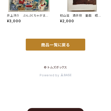
井上洋介 ぶんぶくちゃがま
初山滋 酒井欣 童戯 昭和5
筒井敬介 1987年 初版 ミ
8年 復刻版 第一書房刊
¥3,000
¥2,000
キハウス
商品一覧に戻る
© トムズボックス
Powered by