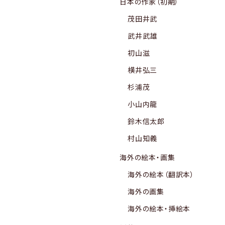
日本の作家（初期）
茂田井武
武井武雄
初山滋
横井弘三
杉浦茂
小山内龍
鈴木信太郎
村山知義
海外の絵本・画集
海外の絵本（翻訳本）
海外の画集
海外の絵本・挿絵本