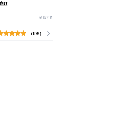
向け
通報する
(196)