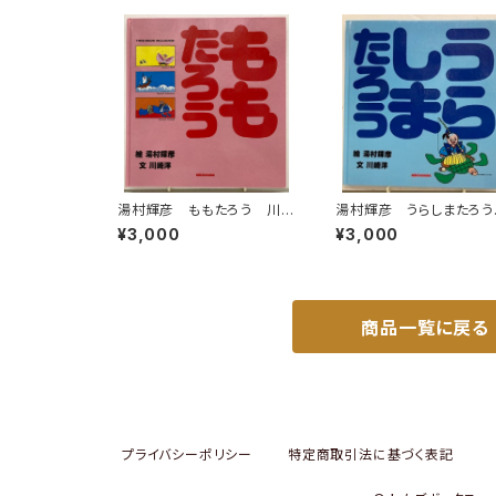
湯村輝彦 ももたろう 川崎
湯村輝彦 うらしまたろ
洋 1987年 初版 ミキハ
川崎洋 1989年 初版
¥3,000
¥3,000
ウス
キハウス
商品一覧に戻る
プライバシーポリシー
特定商取引法に基づく表記