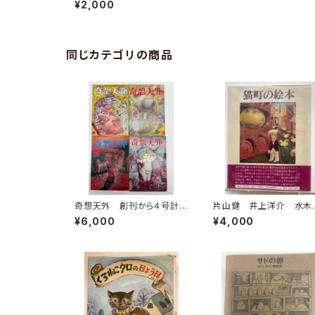
¥2,000
母の友付録
同じカテゴリの商品
奇想天外 創刊から４号計４
片山健 井上洋介 水木
冊 井上洋介表紙 1974
げる 花輪和一 長新
¥6,000
¥4,000
年 盛光社
赤瀬川原平など 猫町の
本 堀切直人編 萩原朔
郎・種村季弘・日影丈吉
昭和54年 初版 北宋社