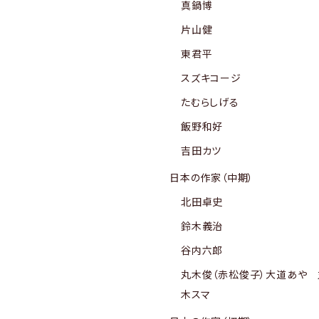
真鍋博
片山健
東君平
スズキコージ
たむらしげる
飯野和好
吉田カツ
日本の作家（中期）
北田卓史
鈴木義治
谷内六郎
丸木俊（赤松俊子）大道あや 
木スマ