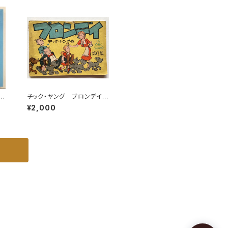
6年34刷 函 学習研究社
う
チック・ヤング ブロンデイ
 ミ
第６集 昭和24年 朝日新
¥2,000
聞社刊