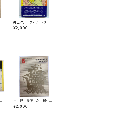
井上洋介 ファザー・グース
第１集 井上ひさし 1978
¥2,000
年 青銅社刊
生
片山健 後藤一之 柳生弦
年
一郎 少年少女世界文学全
¥2,000
集15 絵のない絵本 星の
ひとみ 1969年初版の197