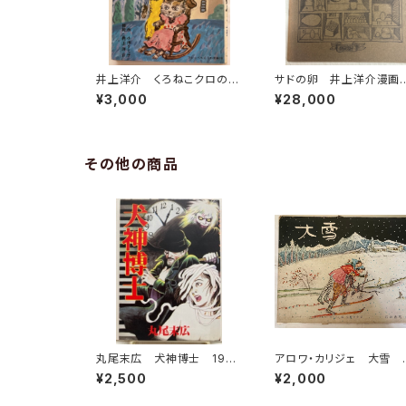
井上洋介 くろねこクロの日
サドの卵 井上洋介漫画
よう日 小池タミ子 フレー
集 1963年 私家版
¥3,000
¥28,000
ベルどうわ文庫10 昭和49
年 初版 フレーベル館刊
その他の商品
丸尾末広 犬神博士 1994
アロワ・カリジェ 大雪 
年 初版 秋田書店
野幸吉・訳 函 1965
¥2,500
¥2,000
岩波書店刊