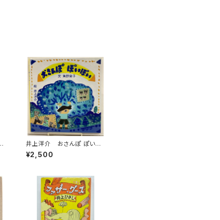
し
井上洋介 おさんぽ ぽいぽ
太
い 角野栄子 1995年 初
¥2,500
絵
版 福音館書店
太
他