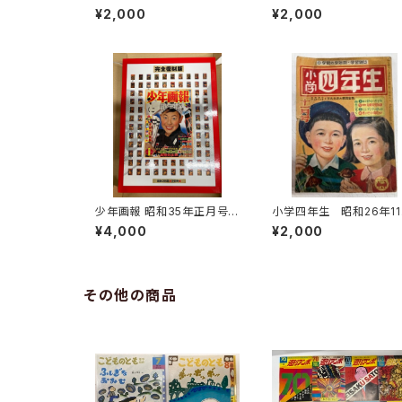
に？ 星野芳郎 幼児の疑
録 2004年 朝日新聞
¥2,000
¥2,000
問に答える新しい絵本 197
2年 実業之日本社
少年画報 昭和35年正月号―
小学四年生 昭和26年1
スペシャルBOX 平成22
号 小学館
¥4,000
¥2,000
年 函 少年画報社
その他の商品