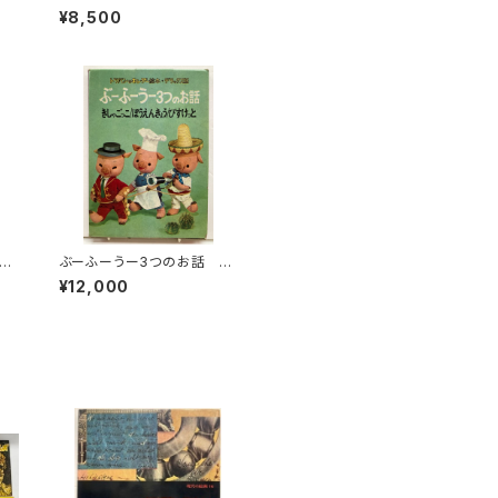
社
文藝春秋新社
¥8,500
1月
ぶーふーうー3つのお話 き
しゃごっこ/ぼうえんきょう/び
¥12,000
すけっと 1964年 函 初
版 フレーベル館