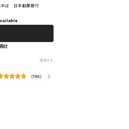
年代半ば 日本勧業銀行
vailable
向け
通報する
(196)