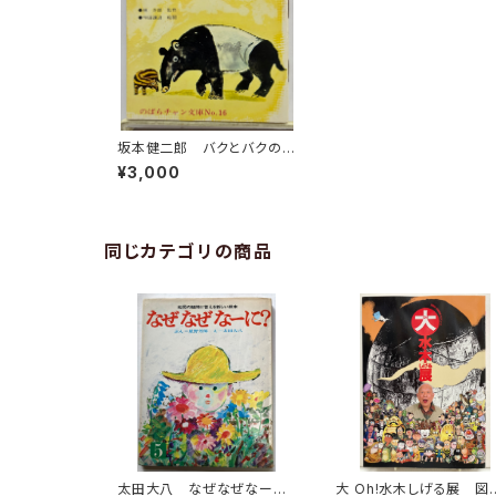
坂本健二郎 バクとバクの
子パタ 由良たまき のばら
¥3,000
チャン文庫16 文庫通信あ
り 1960年代半ば 日本勧
業銀行
同じカテゴリの商品
太田大八 なぜなぜなー
大 Oh!水木しげる展 図