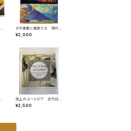
2号
ダダ運動と画家たち 現代
 ア
の絵画16 1973年 平凡
¥2,000
社
誌上のユートピア 近代日
点付
本の絵画と美術雑誌1889-1
¥2,500
松書
915 神奈川県立近代美術
館(編) 美術館連絡協議会
刊