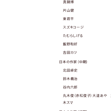
真鍋博
片山健
東君平
スズキコージ
たむらしげる
飯野和好
吉田カツ
日本の作家（中期）
北田卓史
鈴木義治
谷内六郎
丸木俊（赤松俊子）大道あや 
木スマ