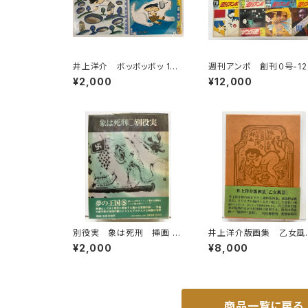
井上洋介 ボッボッボッ 199
週刊アンポ 創刊０号-1
6年 ふしぎなみせ 2000年
13冊 小田実 1970年
¥2,000
¥12,000
（年中向） こどものとも 絵
ンポ社
本のたのしみアリ 福音館書
店
別役実 象は死刑 挿画 米
井上洋介版画集 乙女風
倉斉加年 夢の王国シリー
景 オリジナル版画１
¥2,000
¥8,000
ズ５ 1973年 初版 ビニ
1978年 初版 函 村
ールカバー 大和書房
館
商品一覧に戻る