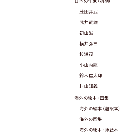
日本の作家（初期）
茂田井武
武井武雄
初山滋
横井弘三
杉浦茂
小山内龍
鈴木信太郎
村山知義
海外の絵本・画集
海外の絵本（翻訳本）
海外の画集
海外の絵本・挿絵本