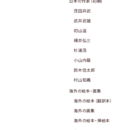
日本の作家（初期）
茂田井武
武井武雄
初山滋
横井弘三
杉浦茂
小山内龍
鈴木信太郎
村山知義
海外の絵本・画集
海外の絵本（翻訳本）
海外の画集
海外の絵本・挿絵本