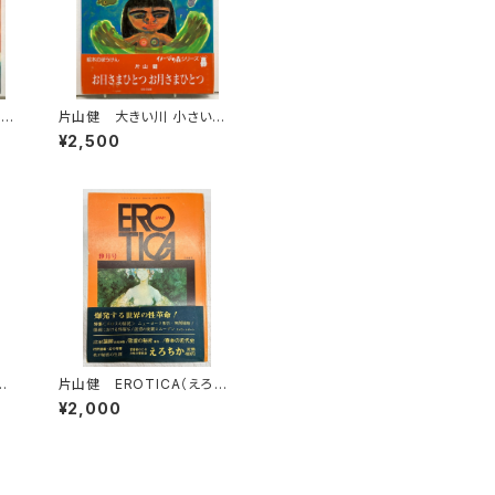
 小
片山健 大きい川 小さい
7
川 1991年 イメージの
¥2,500
森 ほるぷ出版刊
さ
片山健 EROTICA（えろち
入
か）１巻３号 1969年 三崎
¥2,000
書房