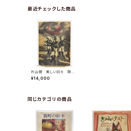
最近チェックした商品
片山健 美しい日々 限定1
000部のうち528番 サイ
¥14,000
ン 昭和44年（1969）幻燈
社
同じカテゴリの商品