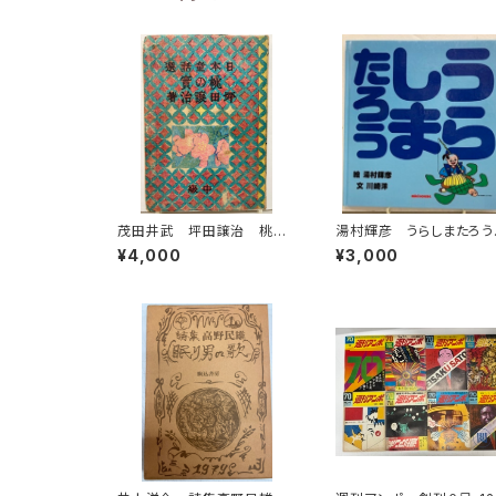
茂田井武 坪田譲治 桃の
湯村輝彦 うらしまたろ
實 昭和22年（1947） 東
川崎洋 1989年 初版
¥4,000
¥3,000
西社
キハウス