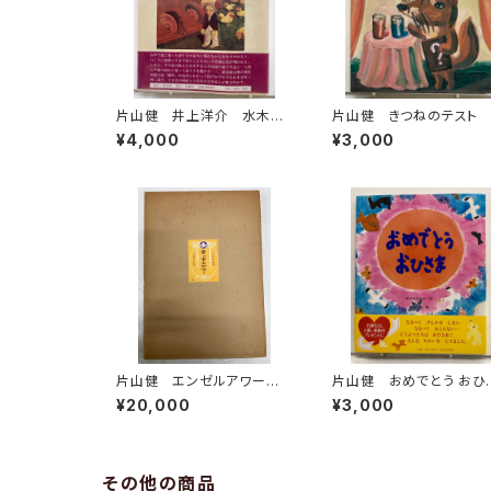
片山健 井上洋介 水木し
片山健 きつねのテスト
げる 花輪和一 長新太
沢正 1980年初版の198
¥4,000
¥3,000
赤瀬川原平など 猫町の絵
年３刷 小峰書店
本 堀切直人編 萩原朔太
郎・種村季弘・日影丈吉他
昭和54年 初版 北宋社
片山健 エンゼルアワー
片山健 おめでとう おひ
サイン入り 限定千部のうち
ま 中川ひろたか カット
¥20,000
¥3,000
80番 昭和46年 幻燈社
り 片山健のサイン 2011
年 初版 帯 小学館
その他の商品