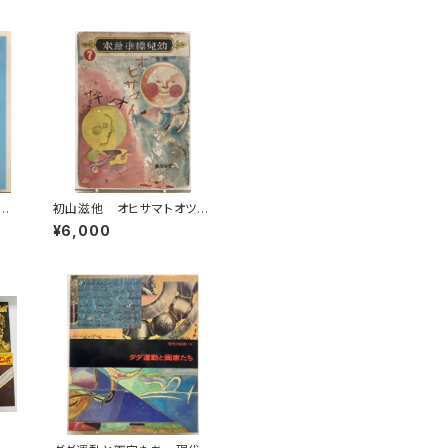
う
初山滋他 オヒサマトオツキ
 ミ
サマ 幼児標準繪本７ 昭
¥6,000
和15年初版の16年47刷（19
41） 編輯者 武井武雄 鈴
木仁成堂