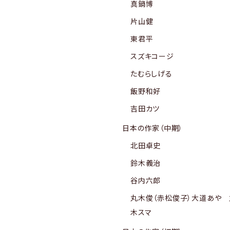
真鍋博
片山健
東君平
スズキコージ
たむらしげる
飯野和好
吉田カツ
日本の作家（中期）
北田卓史
鈴木義治
谷内六郎
丸木俊（赤松俊子）大道あや 
木スマ