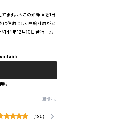
てます。が、この鉛筆画を1日
の本は後版として喇嘛社版があ
昭和44年12月10日発行 幻
vailable
向け
通報する
(196)