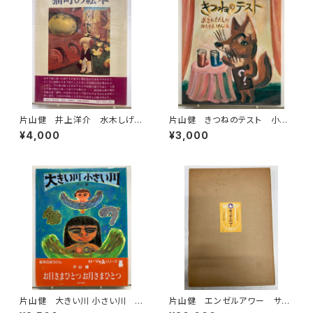
片山健 井上洋介 水木しげ
片山健 きつねのテスト 小沢
る 花輪和一 長新太 赤瀬
正 1980年初版の1987年３
¥4,000
¥3,000
川原平など 猫町の絵本 堀
刷 小峰書店
切直人編 萩原朔太郎・種村季
弘・日影丈吉他 昭和54年 初
版 北宋社
片山健 大きい川 小さい川 1
片山健 エンゼルアワー サイ
991年 イメージの森 ほるぷ
ン入り 限定千部のうち80番