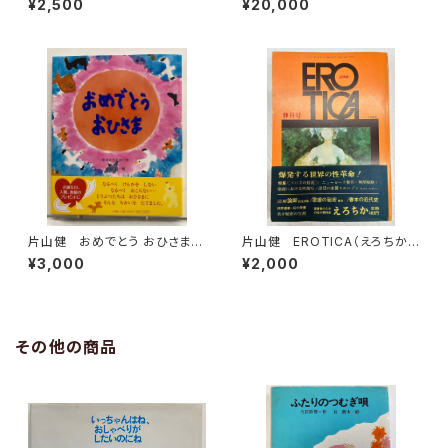
¥2,500
¥20,000
出版刊
昭和46年 幻燈社
片山健 おめでとう おひさま
片山健 EROTICA（えろちか）
中川ひろたか カット入り 片山
１巻３号 1969年 三崎書房
¥3,000
¥2,000
健のサイン 2011年 初版
帯 小学館
その他の商品