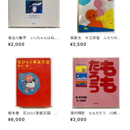
長谷川集平 いっちゃんはね、
長新太 今江祥智 ふたりのつ
おしゃべりがしたいのにね 灰
むぎ唄 1976年 初版 理論
¥2,000
¥2,500
谷健次郎 1978年初版の1981
社刊
年11刷 理論社
根本敬 花ひらく家庭天国 絵
湯村輝彦 ももたろう 川崎
入りサイン 1983年 初版
洋 1987年 初版 ミキハウ
¥6,000
¥3,000
青林堂
ス