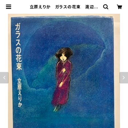
立原えりか ガラスの花束 渡辺藤
一 1971年 初版 サンリオ | トム
ズボックス