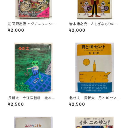
初回限定版 ヒグチユウコ シー
岩本康之亮 ふしぎなもりのも
ル・ボックス サイン入り 201
のがたり 前川康男 創作どう
¥2,000
¥2,000
8年 初版 グラフィック社
わ絵本８ 1966年 函なし
初版 あかね書房
長新太 今江祥智編 絵本作
北杜夫 長新太 月と10セン
家文庫 1977年 すばる書房
ト 1971年 初版 帯 朝日
¥2,500
¥2,500
文庫
新聞社