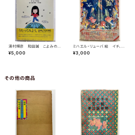
湯村輝彦 和田誠 こよみのこ
ミハエル・リューバ 絵 イチ、ニ
よみ 詞・局 和田誠 1977
のサン！ 筒井康隆 作 1986
¥5,000
¥3,000
年 初版 帯 すばる書房
年 初版 帯 河出書房新社
その他の商品