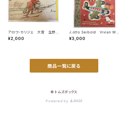
アロワ・カリジェ 大雪 生野
J.otto Seibold Vivian Wal
幸吉・訳 函 1965年 岩波
sh Mr. Lunch Takes a Pla
¥2,000
¥3,000
書店刊
ne Ride 1993年 初版 VI
KING
商品一覧に戻る
© トムズボックス
Powered by