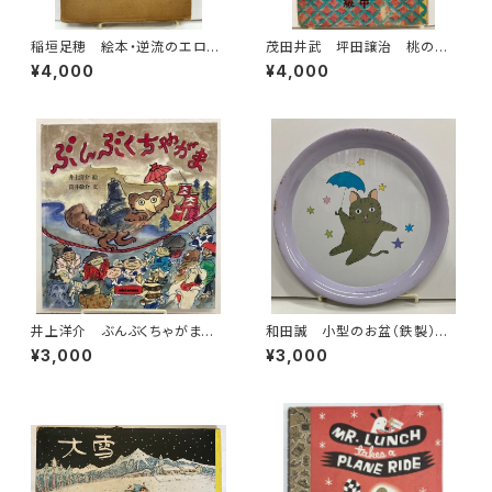
稲垣足穂 絵本・逆流のエロ
茂田井武 坪田譲治 桃の
ス 1970年 函 現代ブック
實 昭和22年（1947） 東西社
¥4,000
¥4,000
社
井上洋介 ぶんぶくちゃがま
和田誠 小型のお盆（鉄製）直
筒井敬介 1987年 初版 ミ
径20センチ 昭和40年代？
¥3,000
¥3,000
キハウス