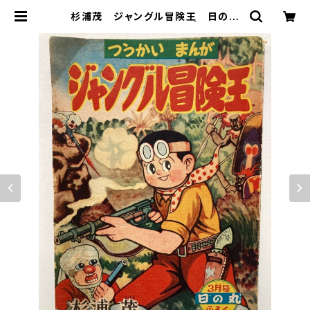
杉浦茂 ジャングル冒険王 日の丸
ふろく 1958年 集英社 | トムズボ
ックス