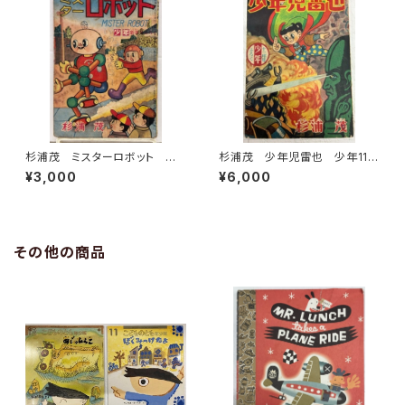
杉浦茂 ミスターロボット 少
杉浦茂 少年児雷也 少年11月
年新年号付録 1959年
号付録 1956年 光文社
¥3,000
¥6,000
その他の商品