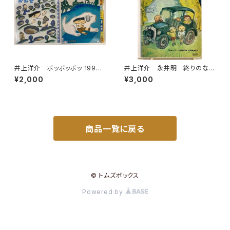
井上洋介 ボッボッボッ 1996
井上洋介 永井明 終りのない
年 ふしぎなみせ 2000年（年
道 1969年 初版 函 理論
¥2,000
¥3,000
中向） こどものとも 絵本の
社
たのしみアリ 福音館書店
商品一覧に戻る
© トムズボックス
Powered by