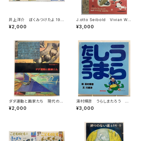
井上洋介 ぼくみつけたよ 199
J.otto Seibold Vivian Wal
9年 あじのひらき 2002年 こ
sh Mr. Lunch Takes a Pla
¥2,000
¥3,000
どものとも年少版２冊セット 絵
ne Ride 1993年 初版 VI
本のたのしみあり 福音館書店
KING
ダダ運動と画家たち 現代の絵
湯村輝彦 うらしまたろう 川
画16 1973年 平凡社
崎洋 1989年 初版 ミキハ
¥2,000
¥3,000
ウス