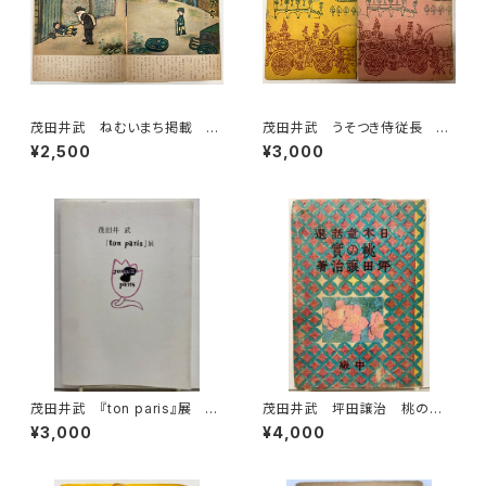
茂田井武 ねむいまち掲載 キ
茂田井武 うそつき侍従長 上
ンダーブック 昭29（1954年）
下巻 市川三郎 昭和29年
¥2,500
¥3,000
フレーベル館
桃園書房刊
茂田井武 『ton paris』展 図
茂田井武 坪田譲治 桃の
録 2010年 大川美術館
實 昭和22年（1947） 東西社
¥3,000
¥4,000