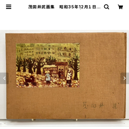
茂田井武画集 昭和35年12月１日
函 茂田井武画集刊行会 | トムズボ
ックス