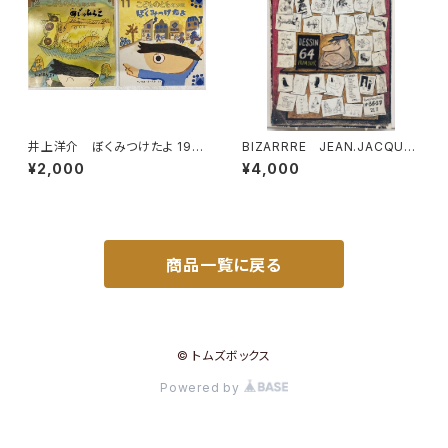
井上洋介 ぼくみつけたよ 199
BIZARRRE JEAN.JACQUE
9年 あじのひらき 2002年 こ
S PAUVERT編 1964年 BI
¥2,000
¥4,000
どものとも年少版２冊セット 絵
ZARRE36-37
本のたのしみあり 福音館書店
商品一覧に戻る
© トムズボックス
Powered by