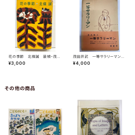
花の季節 北條誠 装幀・茂田
茂田井武 一等サラリーマン
井武 1954年 初版 東京文
源氏鶏太 昭和27年 初版
¥3,000
¥4,000
藝社
帯 要書房
その他の商品