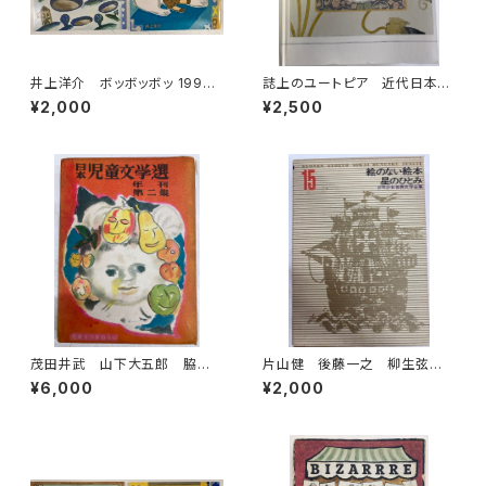
井上洋介 ボッボッボッ 1996
誌上のユートピア 近代日本の
年 ふしぎなみせ 2000年（年
絵画と美術雑誌1889-1915
¥2,000
¥2,500
中向） こどものとも 絵本の
神奈川県立近代美術館(編) 美
たのしみアリ 福音館書店
術館連絡協議会刊
茂田井武 山下大五郎 脇田
片山健 後藤一之 柳生弦一
和 日本児童文学選 年刊第
郎 少年少女世界文学全集15
¥6,000
¥2,000
二集 児童文学者協会 編 昭
絵のない絵本 星のひとみ
和25年（1950） 初版 函 元
1969年初版の1976年34刷
ビニ 櫻井書店
函 学習研究社