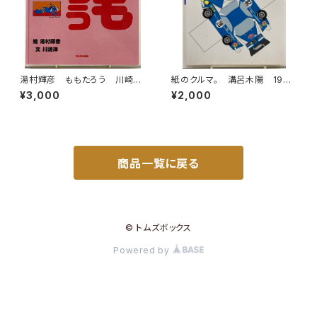
湯村輝彦 ももたろう 川崎
紙のクルマ。 溝呂木陽 1994
洋 1987年 初版 ミキハウ
年初版の1996年重刷 二玄社
¥3,000
¥2,000
ス
商品一覧に戻る
© トムズボックス
Powered by