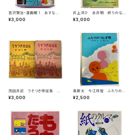
宮沢賢治・漫画館 1 あすなひ
井上洋介 永井明 終りのない
ろし 水木しげる 永島慎二 スズ
道 1969年 初版 函 理論
¥3,000
¥3,000
キコージ たむらしげる 1985
社
年 初版 1985年 潮出版社
茂田井武 うそつき侍従長 上
長新太 今江祥智 ふたりのつ
下巻 市川三郎 昭和29年
むぎ唄 1976年 初版 理論
¥3,000
¥2,500
桃園書房刊
社刊