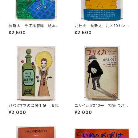
長新太 今江祥智編 絵本作
北杜夫 長新太 月と10セン
家文庫 1977年 すばる書房
ト 1971年 初版 帯 朝日
¥2,500
¥2,500
文庫
新聞社
パパとママの音楽手帖 服部公
ユリイカ５巻12号 特集 まざ
一 装幀 宇野亜喜良 カット
あ・ぐうす 絵本 谷川俊太郎訳
¥2,000
¥2,000
長新太 1966年 初版 文藝
／和田誠絵 長谷川四郎訳／
春秋
長新太絵 1973年 青土社