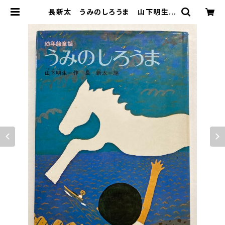
長新太 うみのしろうま 山下明生
1973年５刷 実業之日本社刊 | トム
ズボックス