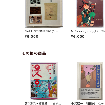
SAUL STEINBERG（ソー
M.Sasek（サセック） Th
ル・スタインバーグ） Text
is Edinburgh 1961
¥6,000
¥6,000
by Harold Rosenberg 1
初版 W.H.ALLEN
978年 ALFRED A. KNOP
F
その他の商品
宮沢賢治・漫画館 1 あすな
小沢昭一 和田誠 むか