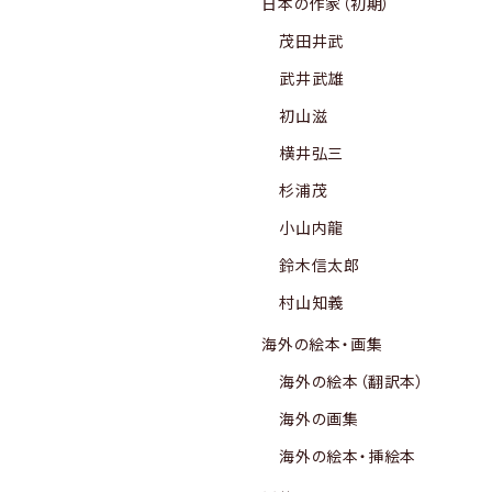
日本の作家（初期）
茂田井武
武井武雄
初山滋
横井弘三
杉浦茂
小山内龍
鈴木信太郎
村山知義
海外の絵本・画集
海外の絵本（翻訳本）
海外の画集
海外の絵本・挿絵本