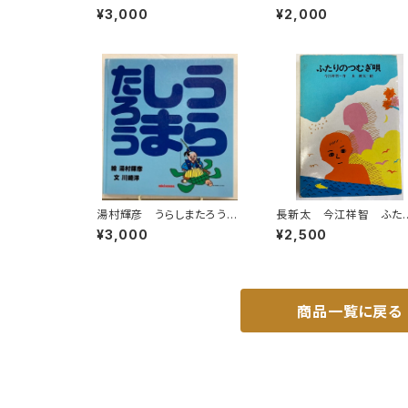
ひろし 水木しげる 永島慎二
噺うきよ噺 1998年 新
¥3,000
¥2,000
スズキコージ たむらしげる
社刊
1985年 初版 1985年
潮出版社
湯村輝彦 うらしまたろう
長新太 今江祥智 ふた
川崎洋 1989年 初版 ミ
のつむぎ唄 1976年 初
¥3,000
¥2,500
キハウス
版 理論社刊
商品一覧に戻る