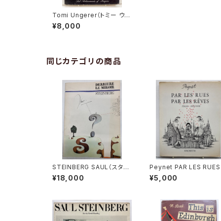
Tomi Ungerer（トミー ウン
ゲラー）HORRIBLE 1960 A
¥8,000
theneum Publiushers N
ew York刊
同じカテゴリの商品
STEINBERG SAUL（スタイ
Peynet PAR LES RUES
ンバーグ） Derrière le Mi
AR LES RÊVES（ペイネ）
¥18,000
¥5,000
roir n.157 1966年 Mae
963年 HACHETTE
ght Edieur