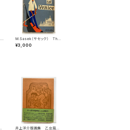
is
M.Sasek（サセック） This
年
is Venice 1961年 W.H.
¥3,000
ALLEN
し
井上洋介版画集 乙女風