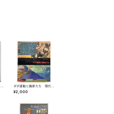
 P
ダダ運動と画家たち 現代
 1
の絵画16 1973年 平凡
¥2,000
社