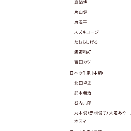
真鍋博
片山健
東君平
スズキコージ
たむらしげる
飯野和好
吉田カツ
日本の作家（中期）
北田卓史
鈴木義治
谷内六郎
丸木俊（赤松俊子）大道あや 
木スマ