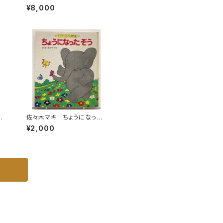
潮
景 オリジナル版画１点付
¥8,000
1978年 初版 函 村松書
館
り
佐々木マキ ちょうになった
ぞう キンダーメルヘン傑作
¥2,000
選11 1981年（昭56） フレ
ーベル館