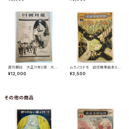
1号 チャイルド本社
年 講談社
週刊朝日 大正11年2冊 大正
ムラノコドモ 幼児標準絵本3
13年5冊 計7冊 武井武雄 竹
熊谷元一 川上四郎 深澤省
¥12,000
¥3,500
久夢二など 朝日新聞社
三 文 武井武雄 昭和14年（1
939） 鈴木仁成堂
その他の商品