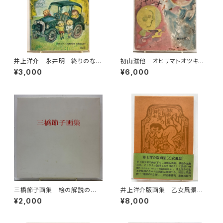
井上洋介 永井明 終りのない
初山滋他 オヒサマトオツキサ
道 1969年 初版 函 理論
マ 幼児標準繪本７ 昭和15年
¥3,000
¥6,000
社
初版の16年47刷（1941） 編輯
者 武井武雄 鈴木仁成堂
三橋節子画集 絵の解説の鈴
井上洋介版画集 乙女風景
木靖将による手書きの識語 19
オリジナル版画１点付 1978
¥2,000
¥8,000
92年 どくだみ会
年 初版 函 村松書館