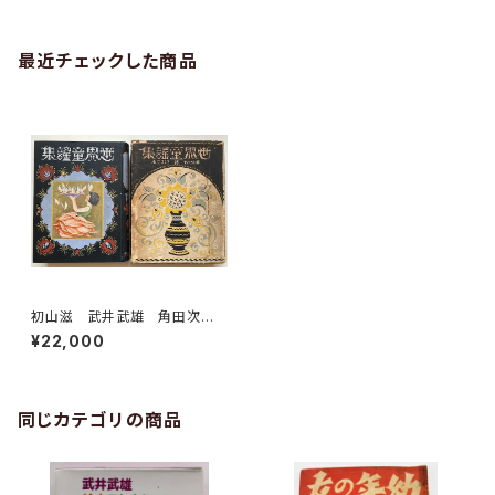
最近チェックした商品
初山滋 武井武雄 角田次
郎 岡本帰一 世界童謡集
¥22,000
西条八十・水谷まさる 訳 模範
家庭文庫 大正14年４刷 冨山
房刊
同じカテゴリの商品