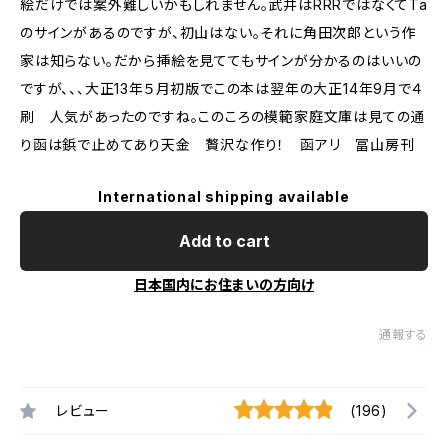
絵だけでは案外難しいかもしれません。武井はRRRではなくてTa
のサインがあるのですが、初山はない。それに角田次郎という作
家は知らない。だから挿絵を見ててもサインが分かるのはいいの
ですが、、、大正13年５月初版でこの本は翌年の大正14年9月で４
刷 人気があったのですね。このころの模範家庭文庫は見ての通
り函は鋲で止めてあり天金 贅沢な作り！ 函アリ 冨山房刊
International shipping available
Add to cart
日本国内にお住まいの方向け
通報する
レビュー
(196)