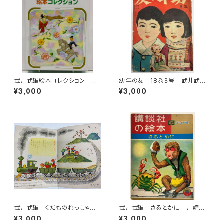
武井武雄絵本コレクション ５
幼年の友 18巻３号 武井武
冊セット 箱入り 2014年 フ
雄、山口将吉郎、松山文雄な
¥3,000
¥3,000
レーベル館
ど 大正15年 実業之日本社
武井武雄 くだものれっしゃ
武井武雄 さるとかに 川崎大
西原康 チャイルドブック24巻1
治 講談社の絵本 昭和41
¥3,000
¥3,000