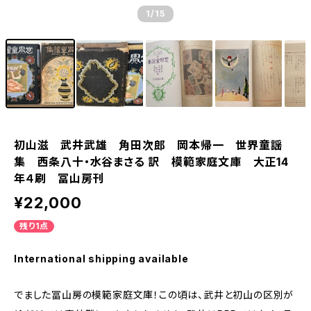
1
/15
初山滋 武井武雄 角田次郎 岡本帰一 世界童謡
集 西条八十・水谷まさる 訳 模範家庭文庫 大正14
年４刷 冨山房刊
¥22,000
残り1点
International shipping available
でました冨山房の模範家庭文庫！この頃は、武井と初山の区別が