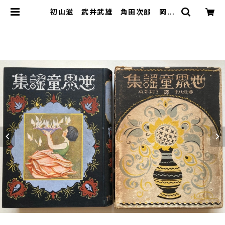
初山滋 武井武雄 角田次郎 岡本
帰一 世界童謡集 西条八十・水谷ま
さる 訳 模範家庭文庫 大正14年４
刷 冨山房刊 | トムズボックス