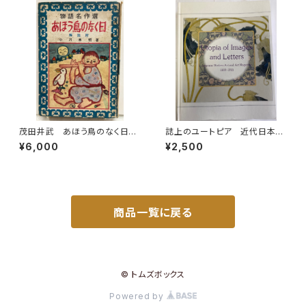
茂田井武 あほう鳥のなく日
誌上のユートピア 近代日本の
小川未明 物語名作選 昭和2
絵画と美術雑誌1889-1915
¥6,000
¥2,500
6年（1951） 初版 カバーな
神奈川県立近代美術館(編) 美
し 泰光堂
術館連絡協議会刊
商品一覧に戻る
© トムズボックス
Powered by