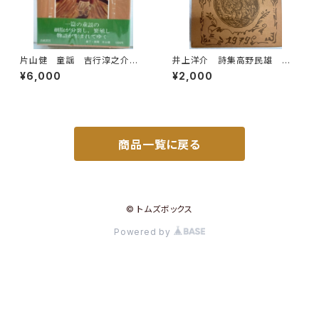
片山健 童謡 吉行淳之介
井上洋介 詩集高野民雄 眠り
昭和55年 初版 ビニールカバ
男の歌 1979年 駒込書房
¥6,000
¥2,000
ー 出帆新社
商品一覧に戻る
© トムズボックス
Powered by