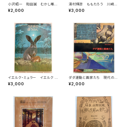
小沢昭一 和田誠 むかし噺う
湯村輝彦 ももたろう 川崎
きよ噺 1998年 新潮社刊
洋 1987年 初版 ミキハウ
¥2,000
¥3,000
ス
イエルク・ミュラー イエルク ・
ダダ運動と画家たち 現代の絵
シュタイナー うさぎのぼうけ
画16 1973年 平凡社
¥3,000
¥2,000
ん 佐々木元 訳 1978年 初
版 すばる書房