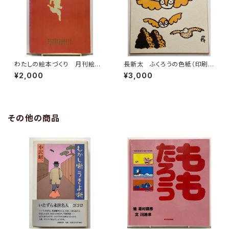
わたしの絵本づくり 月刊絵本
長新太 ふくろうの色紙（印刷
別冊 1979年 すばる書房
物）
¥2,000
¥3,000
その他の商品