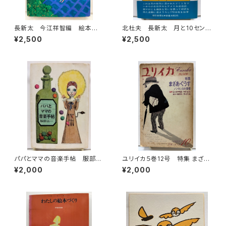
長新太 今江祥智編 絵本作
北杜夫 長新太 月と10セン
家文庫 1977年 すばる書房
ト 1971年 初版 帯 朝日
¥2,500
¥2,500
文庫
新聞社
パパとママの音楽手帖 服部公
ユリイカ５巻12号 特集 まざ
一 装幀 宇野亜喜良 カット
あ・ぐうす 絵本 谷川俊太郎訳
¥2,000
¥2,000
長新太 1966年 初版 文藝
／和田誠絵 長谷川四郎訳／
春秋
長新太絵 1973年 青土社