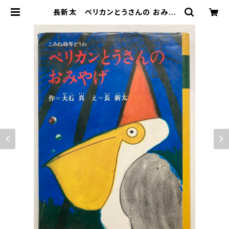
長新太 ペリカンとうさんの おみや
げ 大石真 1975年初版 小峰書
店刊 | トムズボックス