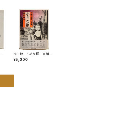
館(編) 美術館連絡協議会
刊
l
片山健 小さな柩 南川泰
の1
三 帯 ブロンズ社
¥5,000
OB