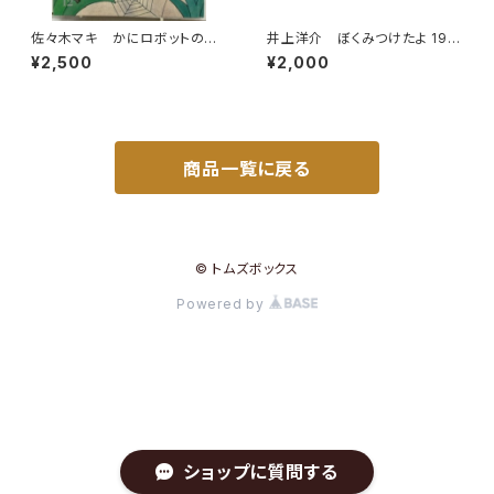
佐々木マキ かにロボットのぼ
井上洋介 ぼくみつけたよ 199
うけん 森田文 キンダーおは
9年 あじのひらき 2002年 こ
¥2,500
¥2,000
なしえほん17集12 1983年
どものとも年少版２冊セット 絵
（昭58） フレーベル館
本のたのしみあり 福音館書店
商品一覧に戻る
© トムズボックス
Powered by
ショップに質問する