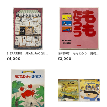
館
BIZARRRE JEAN.JACQUE
湯村輝彦 ももたろう 川崎
S PAUVERT編 1964年 BI
洋 1987年 初版 ミキハウ
¥4,000
¥3,000
ZARRE36-37
ス