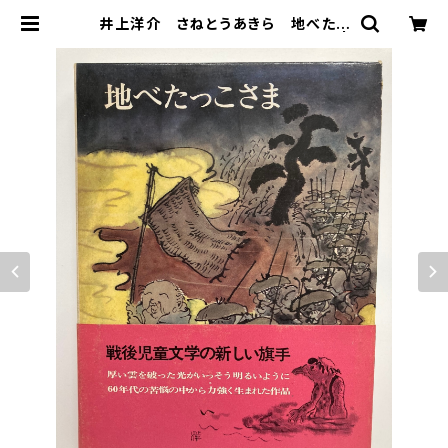
井上洋介 さねとうあきら 地べたっ
こさま 1972年 初版 理論社刊 |
トムズボックス