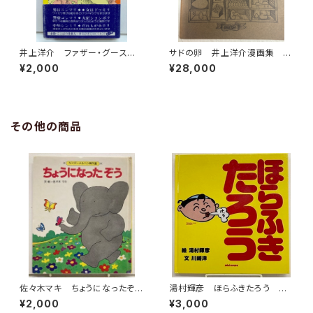
井上洋介 ファザー・グース第１
サドの卵 井上洋介漫画集 19
集 井上ひさし 1978年 青
63年 私家版
¥2,000
¥28,000
銅社刊
その他の商品
佐々木マキ ちょうになったぞ
湯村輝彦 ほらふきたろう 川
う キンダーメルヘン傑作選11
崎洋 1989年 初版 ミキハ
¥2,000
¥3,000
1981年（昭56） フレーベル
ウス