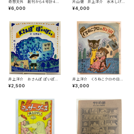
奇想天外 創刊から４号計４
片山健 井上洋介 水木しげ
冊 井上洋介表紙 1974年
る 花輪和一 長新太 赤瀬
¥6,000
¥4,000
盛光社
川原平など 猫町の絵本 堀
切直人編 萩原朔太郎・種村季
弘・日影丈吉他 昭和54年 初
版 北宋社
井上洋介 おさんぽ ぽいぽ
井上洋介 くろねこクロの日よ
い 角野栄子 1995年 初
う日 小池タミ子 フレーベル
¥2,500
¥3,000
版 福音館書店
どうわ文庫10 昭和49年 初
版 フレーベル館刊