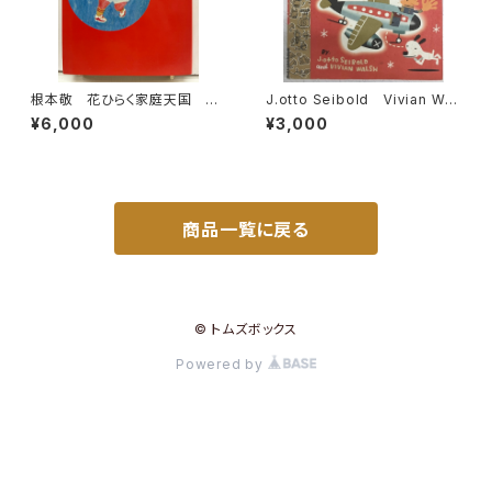
根本敬 花ひらく家庭天国 絵
J.otto Seibold Vivian Wal
入りサイン 1983年 初版
sh Mr. Lunch Takes a Pla
¥6,000
¥3,000
青林堂
ne Ride 1993年 初版 VI
KING
商品一覧に戻る
© トムズボックス
Powered by