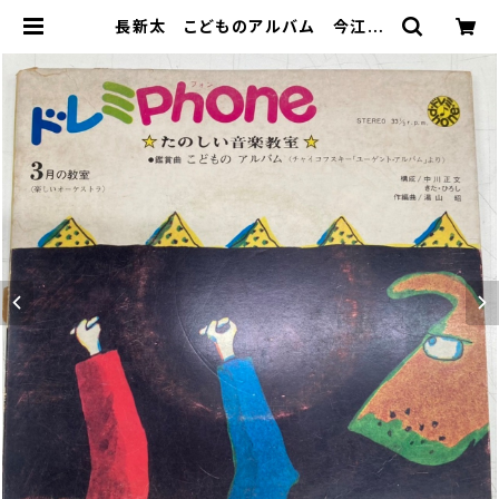
長新太 こどものアルバム 今江祥
智 ドレミPhoneシリーズ 1970
年あたり 千趣会 | トムズボックス