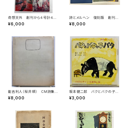
奇想天外 創刊から４号計４
詩とメルヘン 復刻版 創刊号
冊 井上洋介表紙 1974年
から５号 1973年 サンリオ出
¥6,000
¥8,000
盛光社
版
能吉利人（桜井順） CM詩集
坂本健二郎 バクとバクの子パ
毒 能吉利人（桜井順） 昭和4
タ 由良たまき のばらチャン
¥8,000
¥3,000
4年 思潮社刊
文庫16 文庫通信あり 1960
年代半ば 日本勧業銀行