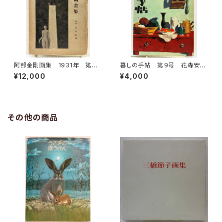
阿部金剛画集 1931年 第一
暮しの手帖 第９号 花森安
書房
治 1950年 衣裳研究所
¥12,000
¥4,000
その他の商品