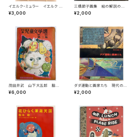
イエルク・ミュラー イエルク ・
三橋節子画集 絵の解説の鈴
シュタイナー うさぎのぼうけ
木靖将による手書きの識語 19
¥3,000
¥2,000
ん 佐々木元 訳 1978年 初
92年 どくだみ会
版 すばる書房
茂田井武 山下大五郎 脇田
ダダ運動と画家たち 現代の絵
和 日本児童文学選 年刊第
画16 1973年 平凡社
¥6,000
¥2,000
二集 児童文学者協会 編 昭
和25年（1950） 初版 函 元
ビニ 櫻井書店