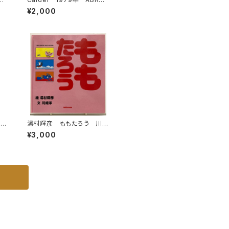
駒込
MS
¥2,000
まご
湯村輝彦 ももたろう 川崎
のと
洋 1987年 初版 ミキハ
¥3,000
9
ウス