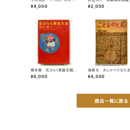
者の街 1973年 初版
眠り男の歌 1979年 
¥4,000
¥2,000
帯 晶文社
書房
根本敬 花ひらく家庭天国
長新太 おしゃべりなた
絵入りサイン 1983年 初
やき 寺村輝夫 こども
¥6,000
¥4,000
版 青林堂
も「母の友」絵本35 195
年 福音館書店
商品一覧に戻る