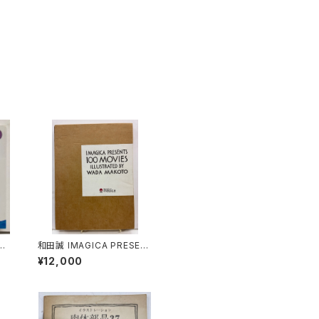
和田誠 IMAGICA PRESEN
術
TS 100MOVIES ILLASTR
¥12,000
ATED BY WADA MAKOT
O 非売品