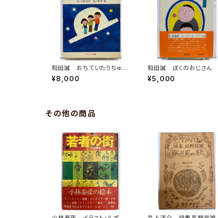
和田誠 おちていたうちゅう
和田誠 ぼくのおじさん
せん 小松左京 こどもSF
杜夫 1972年初版の199
¥8,000
¥5,000
文庫・宇宙シリーズ５ 1972
年重版 旺文社
年 初版 フレーベル館
その他の商品
小林泰彦 イラスト・ルポ 若
井上洋介 詩集高野民