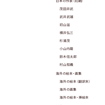
日本の作家（初期）
茂田井武
武井武雄
初山滋
横井弘三
杉浦茂
小山内龍
鈴木信太郎
村山知義
海外の絵本・画集
海外の絵本（翻訳本）
海外の画集
海外の絵本・挿絵本