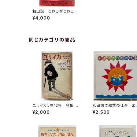
和田誠 とおるがとおる
谷川俊太郎 新絵本 1976
¥4,000
年 初版 あかね書房刊
同じカテゴリの商品
ユリイカ５巻12号 特集 ま
和田誠の絵本の仕事 図
ざあ・ぐうす 絵本 谷川俊太
録 2005年 ふくやま美
¥2,000
¥2,500
郎訳／和田誠絵 長谷川四
館
郎訳／長新太絵 1973年
青土社