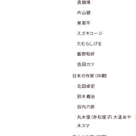
真鍋博
片山健
東君平
スズキコージ
たむらしげる
飯野和好
吉田カツ
日本の作家（中期）
北田卓史
鈴木義治
谷内六郎
丸木俊（赤松俊子）大道あや 
木スマ