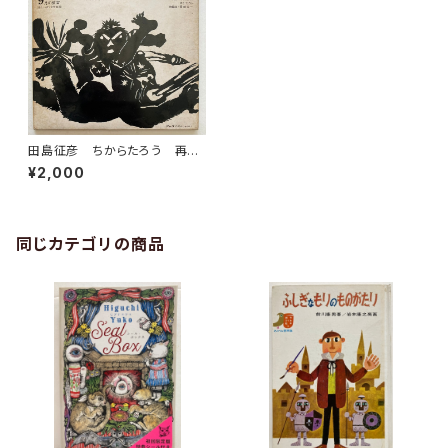
田島征彦 ちからたろう 再
話・小沢正 ドレミPhone 童
¥2,000
謡EP付き 千趣会
同じカテゴリの商品