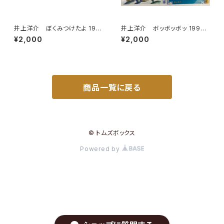
井上洋介 ぼくみつけたよ 199
井上洋介 ボッボッボッ 1996
9年 あじのひらき 2002年 こ
年 ふしぎなみせ 2000年（年
¥2,000
¥2,000
どものとも年少版２冊セット 絵
中向） こどものとも 絵本の
本のたのしみあり 福音館書店
たのしみアリ 福音館書店
商品一覧に戻る
© トムズボックス
Powered by