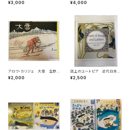
崎洋 1989年 初版 ミキハ
實 昭和22年（1947） 東西社
¥3,000
¥4,000
ウス
アロワ・カリジェ 大雪 生野
誌上のユートピア 近代日本の
幸吉・訳 函 1965年 岩波
絵画と美術雑誌1889-1915
¥2,000
¥2,500
書店刊
神奈川県立近代美術館(編) 美
術館連絡協議会刊