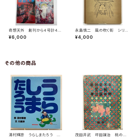
奇想天外 創刊から４号計４
永島慎二 風の吹く街 シリー
冊 井上洋介表紙 1974年
ズ青いカモメSIDE4 限定番号
¥6,000
¥4,000
盛光社
0646 1976年 函 青林堂
その他の商品
湯村輝彦 うらしまたろう 川
茂田井武 坪田譲治 桃の