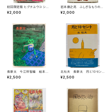
初回限定版 ヒグチユウコ シー
岩本康之亮 ふしぎなもりのも
ル・ボックス サイン入り 201
のがたり 前川康男 創作どう
¥2,000
¥2,000
8年 初版 グラフィック社
わ絵本８ 1966年 函なし
初版 あかね書房
長新太 今江祥智編 絵本作
北杜夫 長新太 月と10セン
家文庫 1977年 すばる書房
ト 1971年 初版 帯 朝日
¥2,500
¥2,500
文庫
新聞社