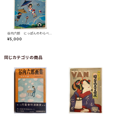
谷内六郎 にっぽんのわらべう
た 指導監修・中田喜直 発行
¥5,000
年不明 学習研究社刊
同じカテゴリの商品