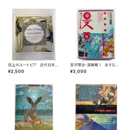
（1948） 大雅堂
誌上のユートピア 近代日本の
宮沢賢治・漫画館 1 あすなひ
絵画と美術雑誌1889-1915
ろし 水木しげる 永島慎二 スズ
¥2,500
¥3,000
神奈川県立近代美術館(編) 美
キコージ たむらしげる 1985
術館連絡協議会刊
年 初版 1985年 潮出版社