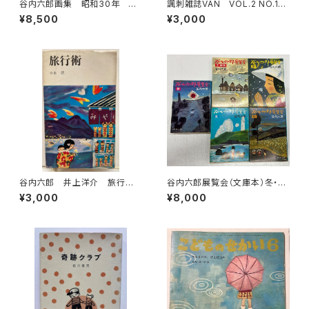
谷内六郎画集 昭和30年 文
諷刺雑誌VAN VOL.2 NO.15
藝春秋新社
1947年（1922） イヴニン
¥8,500
¥3,000
グ・スアー社
谷内六郎 井上洋介 旅行
谷内六郎展覧会（文庫本）冬・新
術 山本偦 1963年（昭38）
年 春 夏 秋 夢の５冊 19
¥3,000
¥8,000
読売新聞社
82年 春のみ２刷ほかは初
版 新潮社