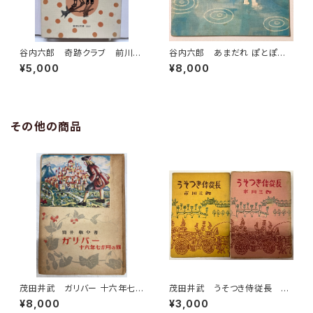
谷内六郎 奇跡クラブ 前川康
谷内六郎 あまだれ ぽとぽと
男 偕成社文庫 1976年初版
（綴込みの「おかあさまへ」あり）
¥5,000
¥8,000
の79年４刷 偕成社
こどものせかい23巻１号 19
70年（昭45） 至光社刊
その他の商品
茂田井武 ガリバー 十六年七
茂田井武 うそつき侍従長 上
か月の旅 筒井敬介 大雅堂
下巻 市川三郎 昭和29年
¥8,000
¥3,000
世界少年文学選集 昭和23年
桃園書房刊