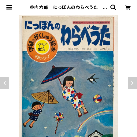
谷内六郎 にっぽんのわらべうた 指
導監修・中田喜直 発行年不明 学
習研究社刊 | トムズボックス