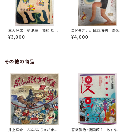
三人兄弟 菊池寛 挿絵 松野
コドモアサヒ 臨時増刊 夏休ミ
一夫 装丁 初山滋 日本童話
學習號 初山滋 本田庄太
¥3,000
¥4,000
名作選集 1956年 三十書房
郎 井元水明 鈴木信太郎な
ど 昭和８年 朝日新聞社
その他の商品
井上洋介 ぶんぶくちゃがま
宮沢賢治・漫画館 1 あすなひ