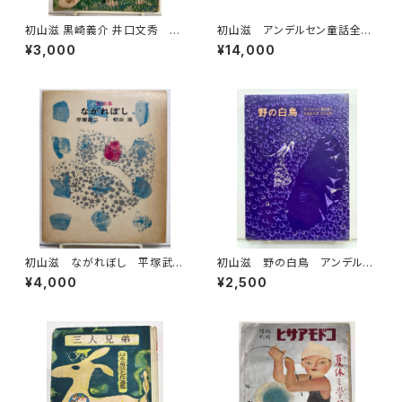
初山滋 黒崎義介 井口文秀 童
初山滋 アンデルセン童話全３
謡絵本 みんなのうた 昭和24
冊 佐藤春夫 昭和29〜30
¥3,000
¥14,000
年（1949） むさし書房
年 トッパンの絵物語
初山滋 ながれぼし 平塚武
初山滋 野の白鳥 アンデルセ
二 1965年 初版 実業之日
ン童話選２ 大畑末吉訳 197
¥4,000
¥2,500
本社
6年 岩波書店刊