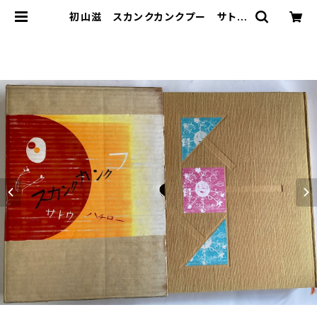
初山滋 スカンクカンクプー サトウ
ハチロー 1961年 全音楽譜出版社
| トムズボックス