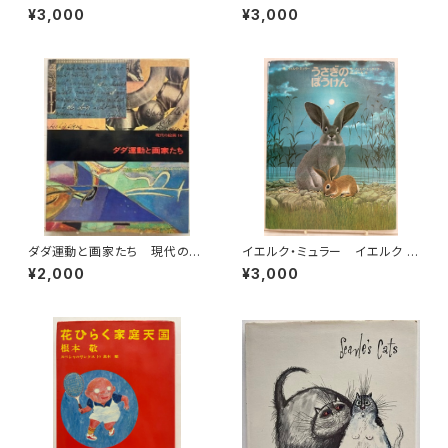
筒井敬介 1987年 初版 ミ
ろし 水木しげる 永島慎二 スズ
¥3,000
¥3,000
キハウス
キコージ たむらしげる 1985
年 初版 1985年 潮出版社
ダダ運動と画家たち 現代の絵
イエルク・ミュラー イエルク ・
画16 1973年 平凡社
シュタイナー うさぎのぼうけ
¥2,000
¥3,000
ん 佐々木元 訳 1978年 初
版 すばる書房